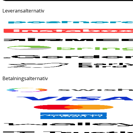
Leveransalternativ
Betalningsalternativ