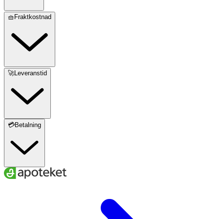
🧺Fraktkostnad
🚀Leveranstid
💳Betalning