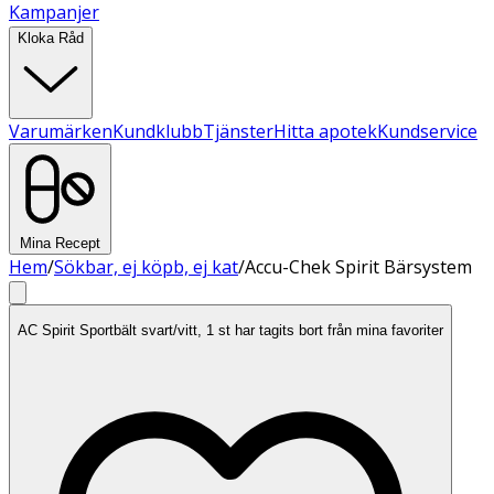
Kampanjer
Kloka Råd
Varumärken
Kundklubb
Tjänster
Hitta apotek
Kundservice
Mina Recept
Hem
/
Sökbar, ej köpb, ej kat
/
Accu-Chek Spirit Bärsystem
AC Spirit Sportbält svart/vitt, 1 st har tagits bort från mina favoriter