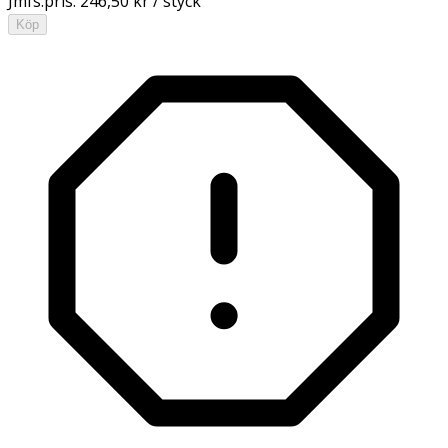
Jmfs.pris:
246,50 kr / styck
Köp