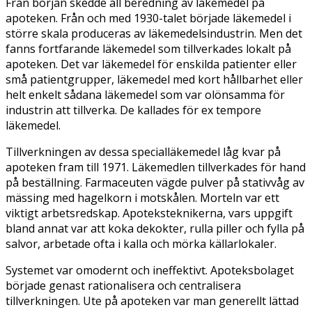
Från början skedde all beredning av läkemedel på
apoteken. Från och med 1930-talet började läkemedel i
större skala produceras av läkemedelsindustrin. Men det
fanns fortfarande läkemedel som tillverkades lokalt på
apoteken. Det var läkemedel för enskilda patienter eller
små patientgrupper, läkemedel med kort hållbarhet eller
helt enkelt sådana läkemedel som var olönsamma för
industrin att tillverka. De kallades för ex tempore
läkemedel.
Tillverkningen av dessa specialläkemedel låg kvar på
apoteken fram till 1971. Läkemedlen tillverkades för hand
på beställning. Farmaceuten vägde pulver på stativvåg av
mässing med hagelkorn i motskålen. Morteln var ett
viktigt arbetsredskap. Apoteksteknikerna, vars uppgift
bland annat var att koka dekokter, rulla piller och fylla på
salvor, arbetade ofta i kalla och mörka källarlokaler.
Systemet var omodernt och ineffektivt. Apoteksbolaget
började genast rationalisera och centralisera
tillverkningen. Ute på apoteken var man generellt lättad