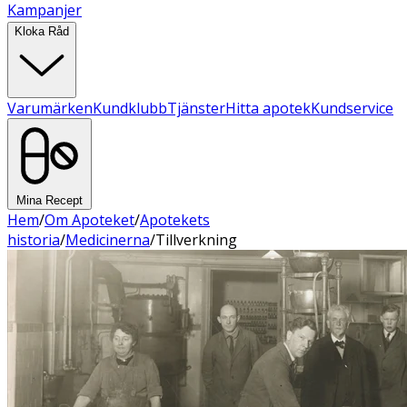
Kampanjer
Kloka Råd
Varumärken
Kundklubb
Tjänster
Hitta apotek
Kundservice
Mina Recept
Hem
/
Om Apoteket
/
Apotekets
historia
/
Medicinerna
/
Tillverkning