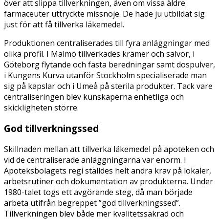
över att slippa tillverkningen, även om vissa äldre
farmaceuter uttryckte missnöje. De hade ju utbildat sig
just för att få tillverka läkemedel.
Produktionen centraliserades till fyra anläggningar med
olika profil. I Malmö tillverkades krämer och salvor, i
Göteborg flytande och fasta beredningar samt dospulver,
i Kungens Kurva utanför Stockholm specialiserade man
sig på kapslar och i Umeå på sterila produkter. Tack vare
centraliseringen blev kunskaperna enhetliga och
skickligheten större.
God tillverkningssed
Skillnaden mellan att tillverka läkemedel på apoteken och
vid de centraliserade anläggningarna var enorm. I
Apoteksbolagets regi ställdes helt andra krav på lokaler,
arbetsrutiner och dokumentation av produkterna. Under
1980-talet togs ett avgörande steg, då man började
arbeta utifrån begreppet ”god tillverkningssed”.
Tillverkningen blev både mer kvalitetssäkrad och