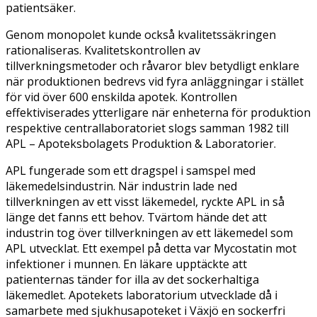
patientsäker.
Genom monopolet kunde också kvalitetssäkringen
rationaliseras. Kvalitetskontrollen av
tillverkningsmetoder och råvaror blev betydligt enklare
när produktionen bedrevs vid fyra anläggningar i stället
för vid över 600 enskilda apotek. Kontrollen
effektiviserades ytterligare när enheterna för produktion
respektive centrallaboratoriet slogs samman 1982 till
APL – Apoteksbolagets Produktion & Laboratorier.
APL fungerade som ett dragspel i samspel med
läkemedelsindustrin. När industrin lade ned
tillverkningen av ett visst läkemedel, ryckte APL in så
länge det fanns ett behov. Tvärtom hände det att
industrin tog över tillverkningen av ett läkemedel som
APL utvecklat. Ett exempel på detta var Mycostatin mot
infektioner i munnen. En läkare upptäckte att
patienternas tänder for illa av det sockerhaltiga
läkemedlet. Apotekets laboratorium utvecklade då i
samarbete med sjukhusapoteket i Växjö en sockerfri