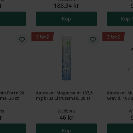
r
188,34 kr
Köp
Köp f
3 för 2
3 för 2
Bi
in Forte 20
Apoteket Magnesium 187,5
Apoteket Mu
ime, 20 st
mg brus Citrussmak, 20 st
Gravid, 100 
is
Webbpris
W
r
46 kr
Köp