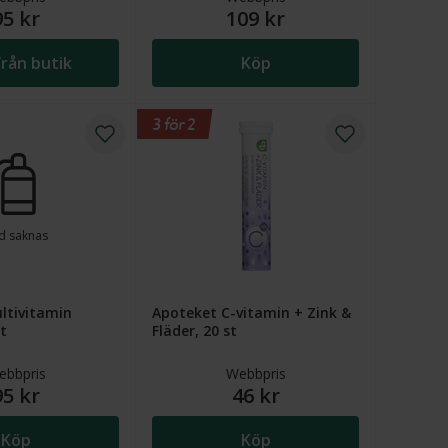
95 kr
109 kr
rån butik
Köp
3 för 2
ld saknas
ltivitamin
Apoteket C-vitamin + Zink &
st
Fläder, 20 st
ebbpris
Webbpris
95 kr
46 kr
Köp
Köp