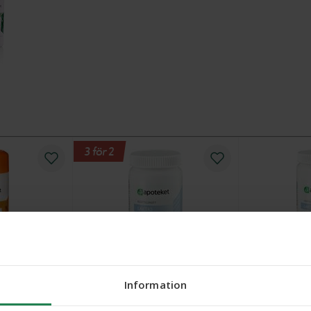
3 för 2
Apoteket Laktas, 30 st
Apoteket Lak
Information
abletter,
Tillfälligt slu