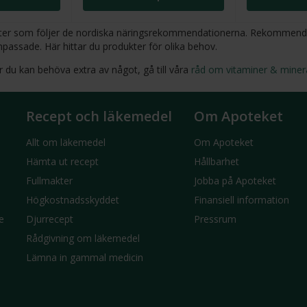
 halter som följer de nordiska näringsrekommendationerna. Rekommenda
passade. Här hittar du produkter för olika behov.
r du kan behöva extra av något, gå till våra
råd om vitaminer & minera
Recept och läkemedel
Om Apoteket
Allt om läkemedel
Om Apoteket
Hämta ut recept
Hållbarhet
Fullmakter
Jobba på Apoteket
Högkostnadsskyddet
Finansiell information
e
Djurrecept
Pressrum
Rådgivning om läkemedel
Lämna in gammal medicin