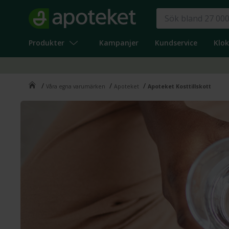
Produkter
Kampanjer
Kundservice
Klo
/
/
/
Våra egna varumärken
Apoteket
Apoteket Kosttillskott