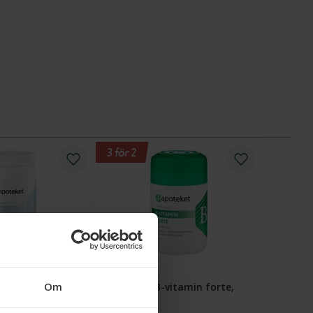
3 för 2
tas, 100 st
Om
Apoteket B-vitamin forte,
100 st
t i webblager