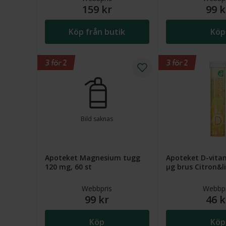
159 kr
99 k
Köp från butik
Köp
3 för 2
3 för 2
Bild saknas
Apoteket Magnesium tugg
Apoteket D-vitam
120 mg, 60 st
µg brus Citron&l
Webbpris
Webbpr
99 kr
46 k
Köp
Köp