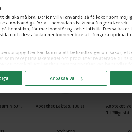
bblager
e!
is
Webbpris
W
att du ska må bra. Därför vill vi använda så få kakor som möjli
kr
95 kr
1
r t.ex. nödvändiga för att hemsidan ska kunna fungera korrekt.
 på hemsidan, för marknadsföring och statistik. Dessa kakor k
 butik
Köp
Köp f
sidan och dess funktioner kommer inte att fungera optimalt om
3 för 2
3 för 2
iga personuppgifter kan komma att behandlas genom kakor, efter
er som receptfria läkemedel och produkter relaterade till häl
ker du också till att känsliga personuppgifter kan behandlas
itt samtycke och läsa mer om vilka kakor vi använder under ’A
diga
Anpassa val
nas
Bi
tamin 60+,
Apoteket Laktas, 100 st
Apoteket Ve
Tillfälligt slu
is
Webbpris
W