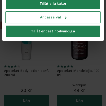
20 kr
20 kr
Tillåt alla kakor
säljer integritetskänsliga produkter som receptfria
läkemedel och produkter relaterade till hälsostatus
Köp
Köp
och sex. När du samtycker till kakor samtycker du
Anpassa val
också till att känsliga personuppgifter kan behandlas
för samma ändamål.
3 för 2
3 för 2
Tillåt endast nödvändiga
Du kan ändra/dra tillbaka ditt samtycke och läsa mer
om vilka kakor vi använder under ’Anpassa val’. Läs
mer om kakor
här
.
Apoteket Body lotion parf,
Apoteket Mandelolja, 100
200 ml
ml
Webbpris
20 kr
49 kr
Köp
Köp