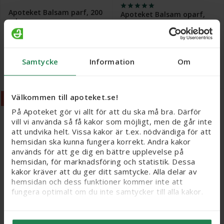
Apoteket Balsam parf, 200
Apoteket Balsam oparf,
ml
200 ml
20 kr
20 kr
Samtycke
Information
Om
Köp
Köp
Välkommen till apoteket.se!
3 för 2
3 för 2
På Apoteket gör vi allt för att du ska må bra. Därför
vill vi använda så få kakor som möjligt, men de går inte
att undvika helt. Vissa kakor är t.ex. nödvändiga för att
hemsidan ska kunna fungera korrekt. Andra kakor
används för att ge dig en bättre upplevelse på
hemsidan, för marknadsföring och statistik. Dessa
kakor kräver att du ger ditt samtycke. Alla delar av
hemsidan och dess funktioner kommer inte att
fungera optimalt om du inte samtycker till alla kakor.
Apoteket Duschcreme
Apoteket Duschcreme
parf, 200 ml
oparf, 200 ml
Vi vill flagga för att känsliga personuppgifter kan
komma att behandlas genom kakor, eftersom vi bl. a.