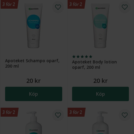
3 för 2
3 för 2
Apoteket Schampo oparf,
Apoteket Body lotion
200 ml
oparf, 200 ml
20 kr
20 kr
Köp
Köp
3 för 2
3 för 2