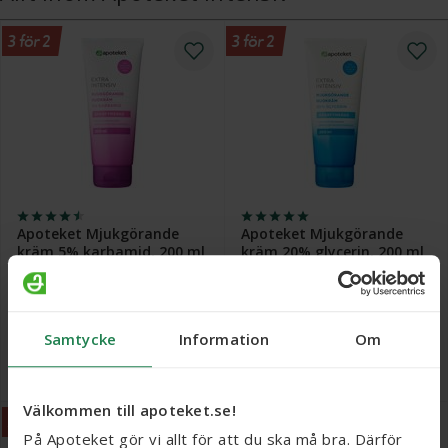
3 för 2
3 för 2
Apoteket Mjukgörande
Apoteket Mjukgörande
kräm 5% karbamid, 200 ml
kräm 20% glycerin, 200 ml
Webbpris
Webbpris
99 kr
99 kr
Samtycke
Information
Om
Köp
Köp
Välkommen till apoteket.se!
3 för 2
3 för 2
På Apoteket gör vi allt för att du ska må bra. Därför