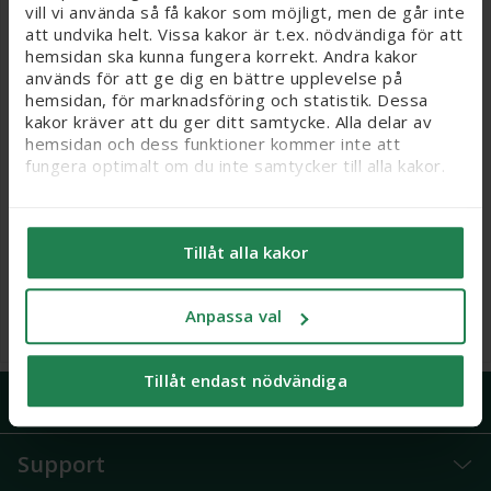
vill vi använda så få kakor som möjligt, men de går inte
att undvika helt. Vissa kakor är t.ex. nödvändiga för att
hemsidan ska kunna fungera korrekt. Andra kakor
används för att ge dig en bättre upplevelse på
hemsidan, för marknadsföring och statistik. Dessa
kakor kräver att du ger ditt samtycke. Alla delar av
hemsidan och dess funktioner kommer inte att
fungera optimalt om du inte samtycker till alla kakor.
Apoteket Mjukgörande
Apoteket Mjukgörande
kräm 20% glycerin, 500 ml
kräm 5% karbamid, 500 ml
Vi vill flagga för att känsliga personuppgifter kan
komma att behandlas genom kakor, eftersom vi bl. a.
Webbpris
Webbpris
Tillåt alla kakor
säljer integritetskänsliga produkter som receptfria
159 kr
199 kr
läkemedel och produkter relaterade till hälsostatus
och sex. När du samtycker till kakor samtycker du
Anpassa val
Köp
Köp
också till att känsliga personuppgifter kan behandlas
för samma ändamål.
Tillåt endast nödvändiga
Du kan ändra/dra tillbaka ditt samtycke och läsa mer
Handla på Apoteket
om vilka kakor vi använder under ’Anpassa val’. Läs
mer om kakor
här
.
Support