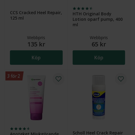
CCS Cracked Heel Repair,
HTH Original Body
125 ml
Lotion oparf pump, 400
ml
Webbpris
Webbpris
135 kr
65 kr
Köp
Köp
3 för 2
Scholl Heel Crack Repair
Apoteket Mjukgörande