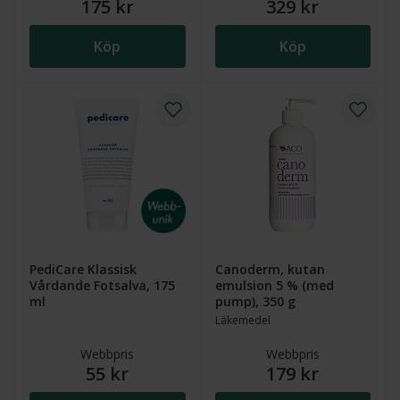
175 kr
329 kr
Köp
Köp
PediCare Klassisk
Canoderm, kutan
Vårdande Fotsalva, 175
emulsion 5 % (med
ml
pump), 350 g
Läkemedel
Webbpris
Webbpris
55 kr
179 kr