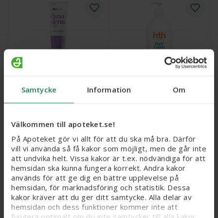
Samtycke
Information
Om
Canoderm, kräm 5 %,
Hth Aloe Vera Body
100 g
Lotion, 400 ml
Läkemedel
Välkommen till apoteket.se!
Webbpris
Webbpris
På Apoteket gör vi allt för att du ska må bra. Därför
135 kr
79 kr
vill vi använda så få kakor som möjligt, men de går inte
att undvika helt. Vissa kakor är t.ex. nödvändiga för att
Köp
Köp
hemsidan ska kunna fungera korrekt. Andra kakor
används för att ge dig en bättre upplevelse på
hemsidan, för marknadsföring och statistik. Dessa
kakor kräver att du ger ditt samtycke. Alla delar av
hemsidan och dess funktioner kommer inte att
fungera optimalt om du inte samtycker till alla kakor.