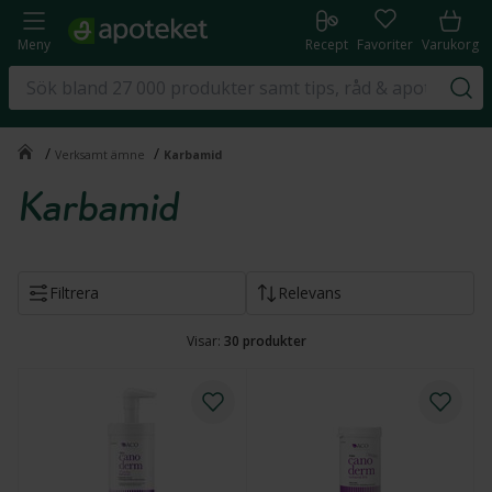
Meny
Recept
Favoriter
Varukorg
/
/
Verksamt ämne
Karbamid
Karbamid
Filtrera
Relevans
Visar:
30
produkter