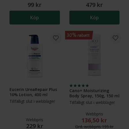
99 kr
479 kr
Köp
Köp
30% rabatt
Eucerin UreaRepair Plus
Cano+ Moisturizing
10% Lotion, 400 ml
Body Spray, 150g, 150 ml
Tillfälligt slut i webblager
Tillfälligt slut i webblager
Webbpris
136,50 kr
Nytt reducerat pris
Webbpris
229 kr
Ord.
webb
pris
195 kr