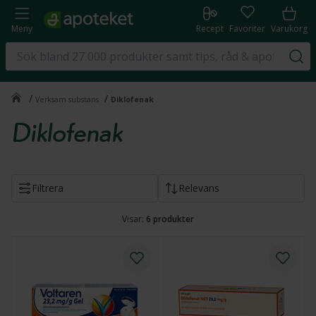
Meny
Recept
Favoriter
Varukorg
/
/
Verksam substans
Diklofenak
Diklofenak
Filtrera
Relevans
Visar:
6
produkter