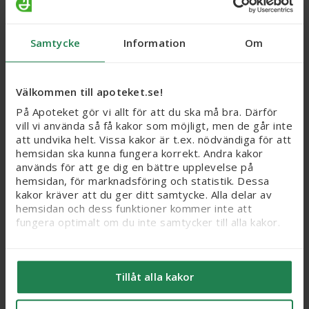
Diklofenak Apofri, gel
Voltaren, gel 23,2 mg/g
Samtycke
Information
Om
23,2 mg/g, 100 g
Haleon Denmark ApS, 60
g
Läkemedel
Läkemedel
Välkommen till apoteket.se!
Webbpris
Webbpris
På Apoteket gör vi allt för att du ska må bra. Därför
169 kr
145 kr
vill vi använda så få kakor som möjligt, men de går inte
att undvika helt. Vissa kakor är t.ex. nödvändiga för att
Köp
Köp
hemsidan ska kunna fungera korrekt. Andra kakor
används för att ge dig en bättre upplevelse på
hemsidan, för marknadsföring och statistik. Dessa
kakor kräver att du ger ditt samtycke. Alla delar av
hemsidan och dess funktioner kommer inte att
fungera optimalt om du inte samtycker till alla kakor.
Vi vill flagga för att känsliga personuppgifter kan
komma att behandlas genom kakor, eftersom vi bl. a.
Tillåt alla kakor
säljer integritetskänsliga produkter som receptfria
läkemedel och produkter relaterade till hälsostatus
och sex. När du samtycker till kakor samtycker du