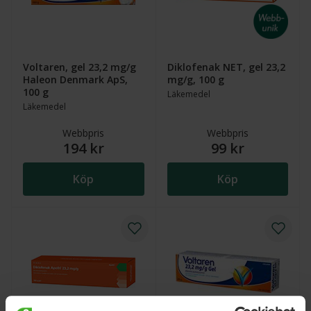
Voltaren, gel 23,2 mg/g
Diklofenak NET, gel 23,2
Haleon Denmark ApS,
mg/g, 100 g
100 g
Läkemedel
Läkemedel
Webbpris
Webbpris
194 kr
99 kr
Köp
Köp