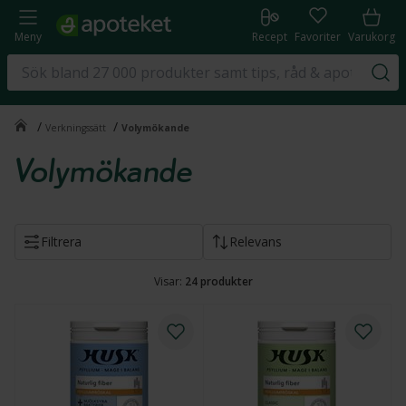
Meny
Recept
Favoriter
Varukorg
/
/
Verkningssätt
Volymökande
Volymökande
Filtrera
Relevans
Visar:
24
produkter