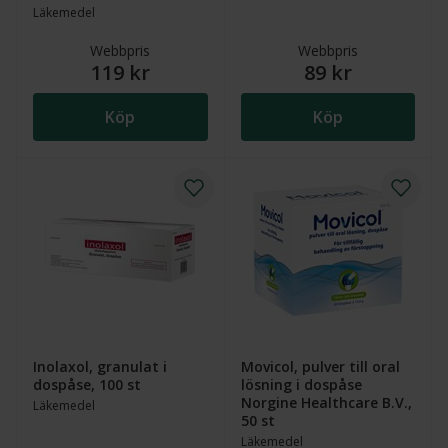
Läkemedel
Webbpris
Webbpris
119 kr
89 kr
Köp
Köp
Inolaxol, granulat i
Movicol, pulver till oral
dospåse, 100 st
lösning i dospåse
Norgine Healthcare B.V.,
Läkemedel
50 st
Läkemedel