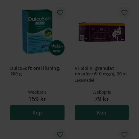
DulcoSoft oral lösning,
Vi-Siblin, granulat i
200 g
dospåse 610 mg/g, 20 st
Läkemedel
Webbpris
Webbpris
159 kr
79 kr
Köp
Köp