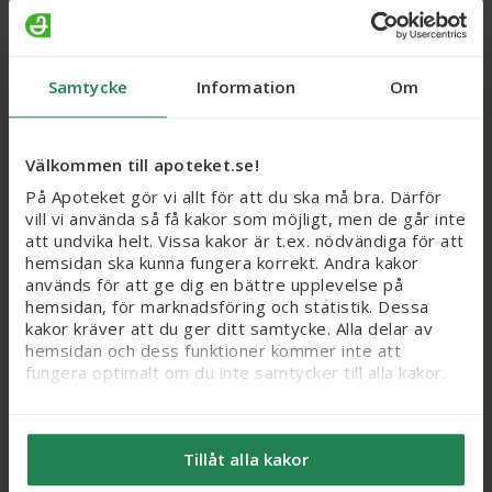
119 kr
59 kr
Köp
Köp
Samtycke
Information
Om
Välkommen till apoteket.se!
På Apoteket gör vi allt för att du ska må bra. Därför
vill vi använda så få kakor som möjligt, men de går inte
att undvika helt. Vissa kakor är t.ex. nödvändiga för att
hemsidan ska kunna fungera korrekt. Andra kakor
används för att ge dig en bättre upplevelse på
hemsidan, för marknadsföring och statistik. Dessa
kakor kräver att du ger ditt samtycke. Alla delar av
Vi-Siblin S, granulat i
Importal Ex-Lax, oralt
hemsidan och dess funktioner kommer inte att
dospåse 880 mg/g, 50 st
pulver i dospåse 10 g
fungera optimalt om du inte samtycker till alla kakor.
Navamedic AB, 100 st
Läkemedel
Läkemedel
Vi vill flagga för att känsliga personuppgifter kan
komma att behandlas genom kakor, eftersom vi bl. a.
Webbpris
Webbpris
Tillåt alla kakor
säljer integritetskänsliga produkter som receptfria
125 kr
259 kr
läkemedel och produkter relaterade till hälsostatus