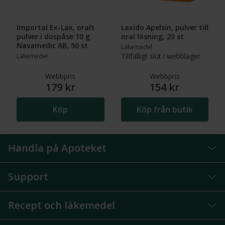
Importal Ex-Lax, oralt
Laxido Apelsin, pulver till
pulver i dospåse 10 g
oral lösning, 20 st
Navamedic AB, 50 st
Läkemedel
Tillfälligt slut i webblager
Läkemedel
Webbpris
Webbpris
179 kr
154 kr
Köp
Köp från butik
Handla på Apoteket
Support
Recept och läkemedel