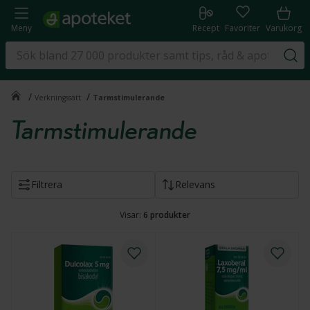
Meny
Recept
Favoriter
Varukorg
/
/
Verkningssätt
Tarmstimulerande
Tarmstimulerande
Filtrera
Relevans
Visar:
6
produkter