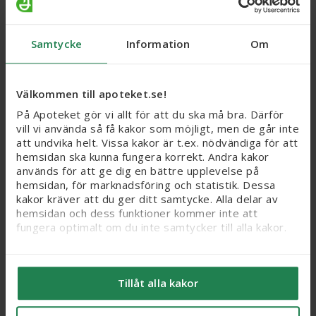
Pursennid Ex-Lax,
Dulcolax, suppositorium
Samtycke
Information
Om
dragerad tablett 12 mg,
10 mg STADA Nordic
20 st
ApS, 6 st
Läkemedel
Läkemedel
Välkommen till apoteket.se!
Webbpris
Webbpris
På Apoteket gör vi allt för att du ska må bra. Därför
49 kr
45 kr
vill vi använda så få kakor som möjligt, men de går inte
att undvika helt. Vissa kakor är t.ex. nödvändiga för att
Köp
Köp
hemsidan ska kunna fungera korrekt. Andra kakor
används för att ge dig en bättre upplevelse på
hemsidan, för marknadsföring och statistik. Dessa
kakor kräver att du ger ditt samtycke. Alla delar av
hemsidan och dess funktioner kommer inte att
fungera optimalt om du inte samtycker till alla kakor.
Vi vill flagga för att känsliga personuppgifter kan
komma att behandlas genom kakor, eftersom vi bl. a.
Tillåt alla kakor
säljer integritetskänsliga produkter som receptfria
läkemedel och produkter relaterade till hälsostatus
och sex. När du samtycker till kakor samtycker du