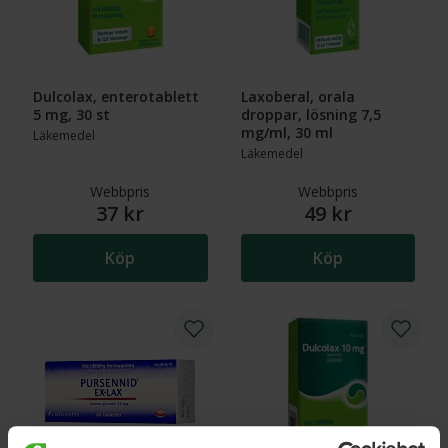
Dulcolax, enterotablett
Laxoberal, orala
5 mg, 30 st
droppar, lösning 7,5
mg/ml, 30 ml
Läkemedel
Läkemedel
Webbpris
Webbpris
37 kr
49 kr
Köp
Köp