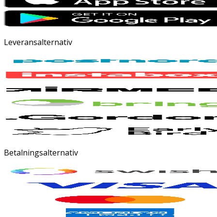
Leveransalternativ
Betalningsalternativ