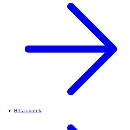
Hitta apotek