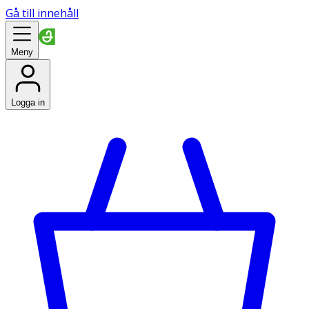
Gå till innehåll
Meny
Logga in