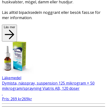
huskvalster, mögel, damm eller husdjur.
Läs alltid bipacksedeln noggrant eller besök fass.se för
mer information.
Läs mer
Läkemedel
Dymista, nässpray, suspension 125 mikrogram + 50
mikrogram/sprayning Viatris AB, 120 doser
.
Pris:
269
kr
269
kr