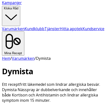
Kampanjer
Kloka Råd
Varumärken
Kundklubb
Tjänster
Hitta apotek
Kundservice
Mina Recept
Hem
/
Varumärken
/
Dymista
Dymista
Ett receptfritt läkemedel som lindrar allergiska besvär.
Dymista Nässpray är dubbelverkande och innehåller
både Kortison och Antihistamin och lindrar allergiska
symptom inom 15 minuter.