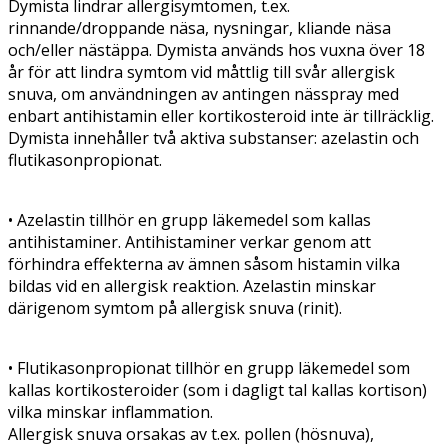
Dymista lindrar allergisymtomen, t.ex.
rinnande/droppande näsa, nysningar, kliande näsa
och/eller nästäppa. Dymista används hos vuxna över 18
år för att lindra symtom vid måttlig till svår allergisk
snuva, om användningen av antingen nässpray med
enbart antihistamin eller kortikosteroid inte är tillräcklig.
Dymista innehåller två aktiva substanser: azelastin och
flutikasonpropionat.
• Azelastin tillhör en grupp läkemedel som kallas
antihistaminer. Antihistaminer verkar genom att
förhindra effekterna av ämnen såsom histamin vilka
bildas vid en allergisk reaktion. Azelastin minskar
därigenom symtom på allergisk snuva (rinit).
• Flutikasonpropionat tillhör en grupp läkemedel som
kallas kortikosteroider (som i dagligt tal kallas kortison)
vilka minskar inflammation.
Allergisk snuva orsakas av t.ex. pollen (hösnuva),