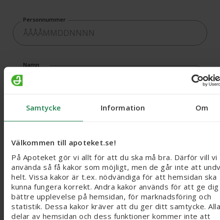
Personnummer
Namn
Samtycke
Information
Om
Gum Paroex tandkräm 75 ml, Varunr: 209881
Välkommen till apoteket.se!
GUM Sensivital + Tandkräm Dubbelverkande 75 ml, mot ilningar, Varunr:
På Apoteket gör vi allt för att du ska må bra. Därför vill vi
använda så få kakor som möjligt, men de går inte att undv
helt. Vissa kakor är t.ex. nödvändiga för att hemsidan ska
kunna fungera korrekt. Andra kakor används för att ge dig
bättre upplevelse på hemsidan, för marknadsföring och
GUM Sensivital + Munskölj, mot ilningar, Långtidsverkande 500 ml, Varun
statistik. Dessa kakor kräver att du ger ditt samtycke. All
delar av hemsidan och dess funktioner kommer inte att