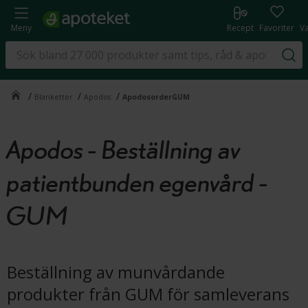
Meny
Recept
Favoriter
V
/
/
/
Blanketter
Apodos
ApodosorderGUM
Apodos - Beställning av
patientbunden egenvård -
GUM
Beställning av munvårdande
produkter från GUM för samleverans