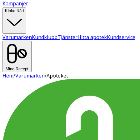
Kampanjer
Kloka Råd
Varumärken
Kundklubb
Tjänster
Hitta apotek
Kundservice
Mina Recept
Hem
/
Varumärken
/
Apoteket