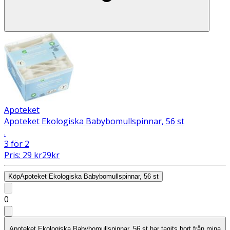
Apoteket
Apoteket Ekologiska Babybomullspinnar, 56 st
.
3 för 2
Pris:
29
kr
29
kr
Köp
Apoteket Ekologiska Babybomullspinnar, 56 st
0
Apoteket Ekologiska Babybomullspinnar, 56 st har tagits bort från mina