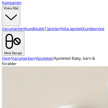
Kampanjer
Kloka Råd
Varumärken
Kundklubb
Tjänster
Hitta apotek
Kundservice
Mina Recept
Hem
/
Varumärken
/
Apoteket
/
Apoteket Baby, barn &
förälder