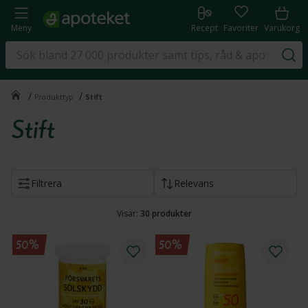
Meny
Recept
Favoriter
Varukorg
/
/
Produkttyp
Stift
Stift
Filtrera
Relevans
Visar:
30
produkter
50%
50%