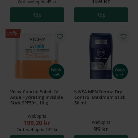
169 kr
Ord.
webb
pris
45 kr
Köp
Köp
20%
Vichy Capital Soleil UV
NIVEA MEN Derma Dry
Aqua Hydrating Invisible
Control Maximum Stick,
Stick SPF50+, 10 g
50 ml
Webbpris
199,20 kr
Nytt reducerat pris: 199,20 kr. Ordinarie webbpris (
Webbpris
99 kr
Ord.
webb
pris
249 kr