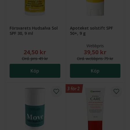
Försvarets Hudsalva Sol
Apoteket solstift SPF
SPF 30, 9 ml
50+, 9 g
Webbpris
24,50 kr
39,50 kr
Nytt reducerat pris: 24,50 kr. Ordinarie pris (överstr
Nytt reducerat pris
Ord.
pris
49 kr
Ord.
webb
pris
79 kr
Köp
Köp
3 för 2