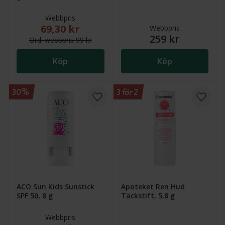
Webbpris
69,30 kr
Nytt reducerat pris: 69,30 kr. Ordinarie webbpris (öv
Webbpris
259 kr
Ord.
webb
pris
99 kr
Köp
Köp
30%
3 för 2
ACO Sun Kids Sunstick
Apoteket Ren Hud
SPF 50, 8 g
Täckstift, 5,8 g
Webbpris