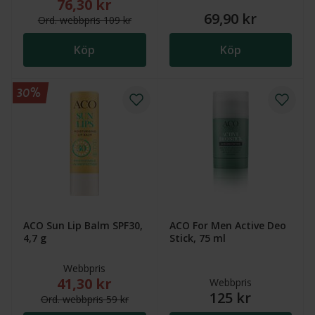
76,30 kr
Nytt reducerat pris: 76,30 kr. Ordinarie webbpris (ö
69,90 kr
Ord.
webb
pris
109 kr
Köp
Köp
30%
ACO Sun Lip Balm SPF30,
ACO For Men Active Deo
4,7 g
Stick, 75 ml
Webbpris
41,30 kr
Nytt reducerat pris: 41,30 kr. Ordinarie webbpris (öv
Webbpris
125 kr
Ord.
webb
pris
59 kr