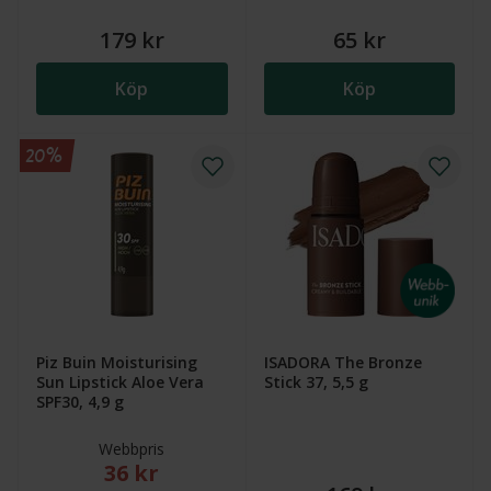
179 kr
65 kr
Köp
Köp
20%
Piz Buin Moisturising
ISADORA The Bronze
Sun Lipstick Aloe Vera
Stick 37, 5,5 g
SPF30, 4,9 g
Webbpris
36 kr
Nytt reducerat pris: 36 kr. Ordinarie webbpris (övers