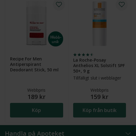
Recipe For Men
La Roche-Posay
Antiperspirant
Anthelios XL Solstift SPF
Deodorant Stick, 50 ml
50+, 9 g
Tillfälligt slut i webblager
Webbpris
Webbpris
189 kr
159 kr
Köp
Köp från butik
Handla på Apoteket