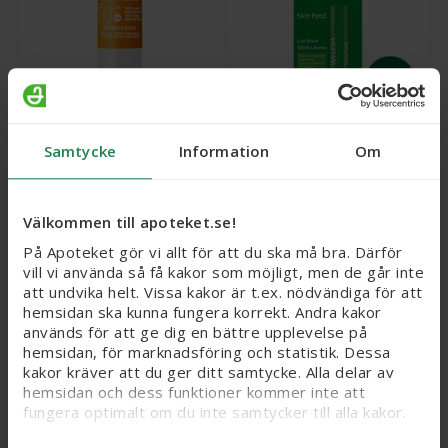
Vichy Capital Soleil Sun
Weleda Skin Food Lip
Samtycke
Information
Om
Stick SPF 50+, 9 g
Stick, 4,8 g
Webbpris
Välkommen till apoteket.se!
119,20 kr
Nytt reducerat pris: 119,20 kr. Ordinarie webbpris (
Webbpris
75 kr
På Apoteket gör vi allt för att du ska må bra. Därför
Ord.
webb
pris
149 kr
vill vi använda så få kakor som möjligt, men de går inte
att undvika helt. Vissa kakor är t.ex. nödvändiga för att
Köp
Köp
hemsidan ska kunna fungera korrekt. Andra kakor
används för att ge dig en bättre upplevelse på
hemsidan, för marknadsföring och statistik. Dessa
20%
kakor kräver att du ger ditt samtycke. Alla delar av
hemsidan och dess funktioner kommer inte att
fungera optimalt om du inte samtycker till alla kakor.