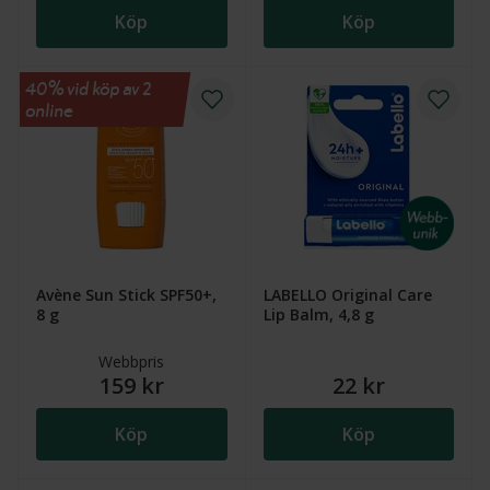
Köp
Köp
40% vid köp av 2
online
Avène Sun Stick SPF50+,
LABELLO Original Care
8 g
Lip Balm, 4,8 g
Webbpris
159 kr
22 kr
Köp
Köp