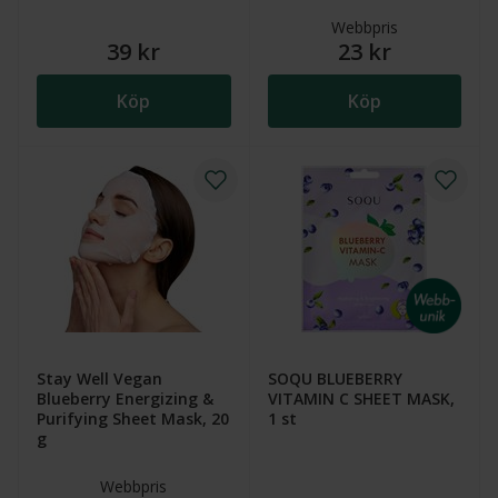
Webbpris
39 kr
23 kr
Köp
Köp
Stay Well Vegan
SOQU BLUEBERRY
Blueberry Energizing &
VITAMIN C SHEET MASK,
Purifying Sheet Mask, 20
1 st
g
Webbpris