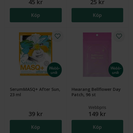
45 kr
25 kr
Köp
Köp
SerumMASQ+ After Sun,
Hwarang Bellflower Day
23 ml
Patch, 96 st
Webbpris
39 kr
149 kr
Köp
Köp