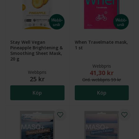
Stay Well Vegan
When Travelmate mask,
Pineapple Brightening &
1 st
Smoothing Sheet Mask,
20 g
Webbpris
41,30 kr
Nytt reducerat pris
Webbpris
25 kr
Ord.
webb
pris
59 kr
Köp
Köp