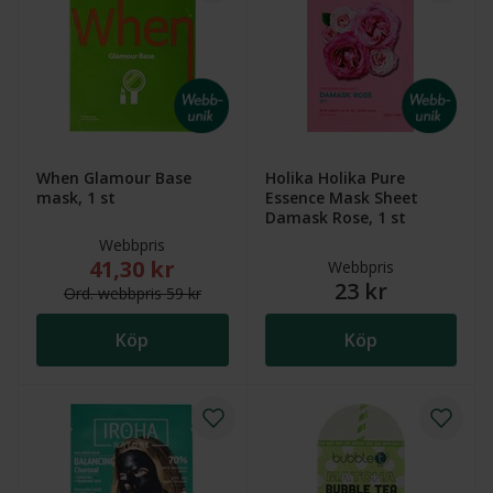
When Glamour Base
Holika Holika Pure
mask, 1 st
Essence Mask Sheet
Damask Rose, 1 st
Webbpris
41,30 kr
Nytt reducerat pris: 41,30 kr. Ordinarie webbpris (öv
Webbpris
23 kr
Ord.
webb
pris
59 kr
Köp
Köp