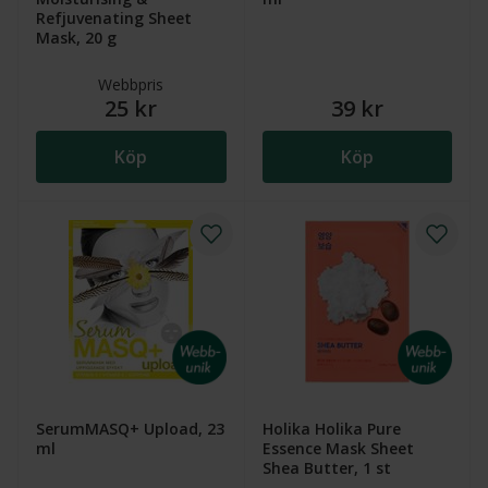
Refjuvenating Sheet
Mask, 20 g
Webbpris
25 kr
39 kr
Köp
Köp
SerumMASQ+ Upload, 23
Holika Holika Pure
ml
Essence Mask Sheet
Shea Butter, 1 st