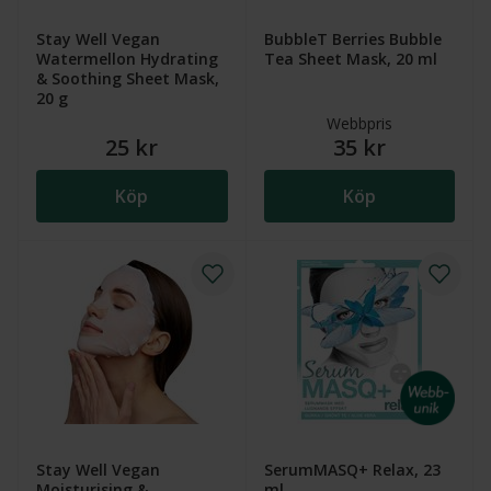
Stay Well Vegan
BubbleT Berries Bubble
Watermellon Hydrating
Tea Sheet Mask, 20 ml
& Soothing Sheet Mask,
20 g
Webbpris
25 kr
35 kr
Köp
Köp
Stay Well Vegan
SerumMASQ+ Relax, 23
Moisturising &
ml