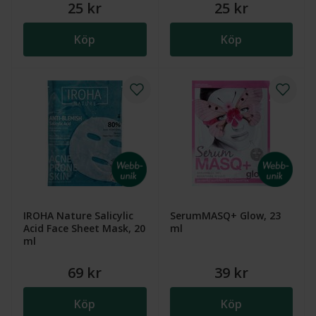
25 kr
25 kr
Köp
Köp
IROHA Nature Salicylic
SerumMASQ+ Glow, 23
Acid Face Sheet Mask, 20
ml
ml
69 kr
39 kr
Köp
Köp