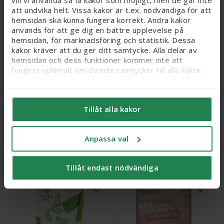
att undvika helt. Vissa kakor är t.ex. nödvändiga för att
hemsidan ska kunna fungera korrekt. Andra kakor
används för att ge dig en bättre upplevelse på
hemsidan, för marknadsföring och statistik. Dessa
kakor kräver att du ger ditt samtycke. Alla delar av
hemsidan och dess funktioner kommer inte att
fungera optimalt om du inte samtycker till alla kakor.
KLAIRS Rich Moist
MASQ+ After Sun, 25 ml
Soothing Tencel Mask,
Vi vill flagga för att känsliga personuppgifter kan
25 g
komma att behandlas genom kakor, eftersom vi bl. a.
Tillåt alla kakor
säljer integritetskänsliga produkter som receptfria
Webbpris
Webbpris
läkemedel och produkter relaterade till hälsostatus
49 kr
45 kr
och sex. När du samtycker till kakor samtycker du
Anpassa val
också till att känsliga personuppgifter kan behandlas
för samma ändamål.
Köp
Köp
Tillåt endast nödvändiga
Du kan ändra/dra tillbaka ditt samtycke och läsa mer
om vilka kakor vi använder under ’Anpassa val’. Läs
mer om kakor
här
.