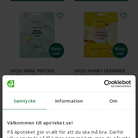
SOQU SNAIL PEPTIDE
SOQU HONEY CERAMIDE
SHEET MASK, 1 st
SHEET MASK, 1 st
Webbpris
25 kr
25 kr
Samtycke
Information
Om
Köp
Köp
Välkommen till apoteket.se!
På Apoteket gör vi allt för att du ska må bra. Därför
vill vi använda så få kakor som möjligt, men de går inte