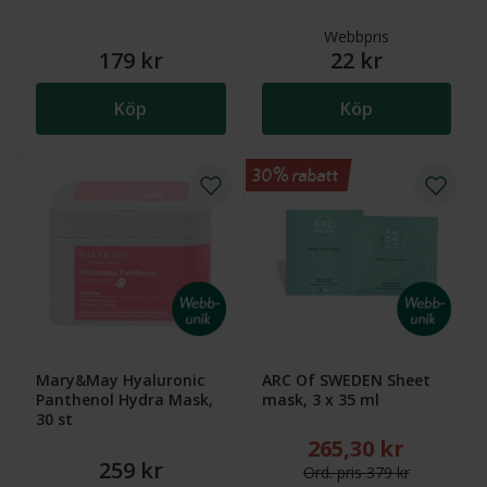
Webbpris
179 kr
22 kr
Köp
Köp
30% rabatt
Mary&May Hyaluronic
ARC Of SWEDEN Sheet
Panthenol Hydra Mask,
mask, 3 x 35 ml
30 st
265,30 kr
Nytt reducerat pris
259 kr
Ord.
pris
379 kr