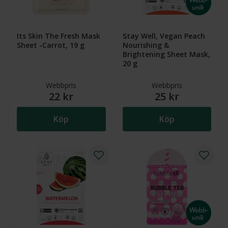
Its Skin The Fresh Mask
Stay Well, Vegan Peach
Sheet -Carrot, 19 g
Nourishing &
Brightening Sheet Mask,
20 g
Webbpris
Webbpris
22 kr
25 kr
Köp
Köp