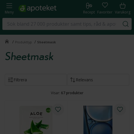
Meny
Recept
Favoriter
Varukorg
/
/
Produkttyp
Sheetmask
Sheetmask
Filtrera
Relevans
Visar:
67
produkter