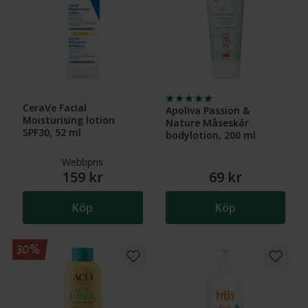
CeraVe Facial
Apoliva Passion &
Moisturising lotion
Nature Måseskär
SPF30, 52 ml
bodylotion, 200 ml
Webbpris
159 kr
69 kr
Köp
Köp
30%