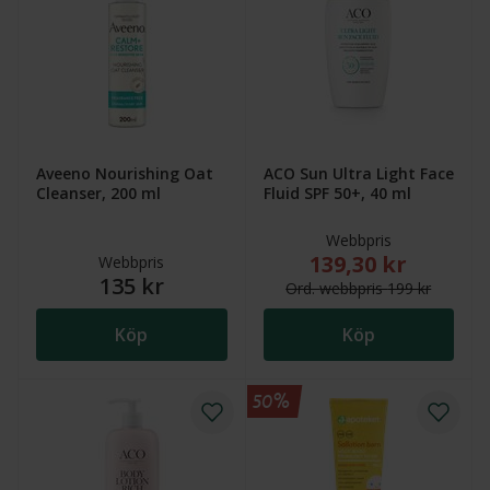
Aveeno Nourishing Oat
ACO Sun Ultra Light Face
Cleanser, 200 ml
Fluid SPF 50+, 40 ml
Webbpris
139,30 kr
Nytt reducerat pris
Webbpris
135 kr
Ord.
webb
pris
199 kr
Köp
Köp
50%