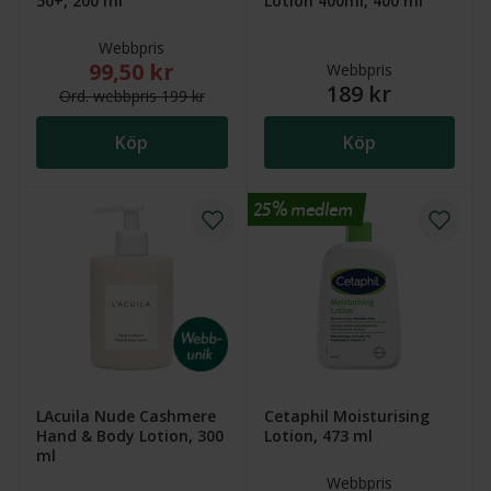
50+, 200 ml
Lotion 400ml, 400 ml
Webbpris
99,50 kr
Nytt reducerat pris: 99,50 kr. Ordinarie webbpris (ö
Webbpris
189 kr
Ord.
webb
pris
199 kr
Köp
Köp
25% medlem
LAcuila Nude Cashmere
Cetaphil Moisturising
Hand & Body Lotion, 300
Lotion, 473 ml
ml
Webbpris