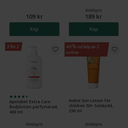
Webbpris
109 kr
189 kr
Köp
Köp
3 för 2
40% vid köp av 2
online
Avène Sun Lotion for
Apoteket Extra Care
children 50+ Solskydd,
Bodylotion parfymerad,
250 ml
400 ml
Webbpris
Webbpris