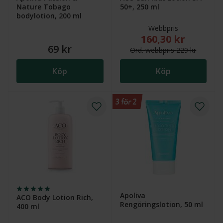
Nature Tobago
50+, 250 ml
bodylotion, 200 ml
Webbpris
160,30 kr
Nytt reducerat pris
69 kr
Ord.
webb
pris
229 kr
Köp
Köp
3 för 2
Apoliva
ACO Body Lotion Rich,
Rengöringslotion, 50 ml
400 ml