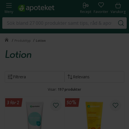
Meny
Recept
Favoriter
Varukorg
/
/
Produkttyp
Lotion
Lotion
Filtrera
Relevans
Visar:
197
produkter
3 för 2
50%