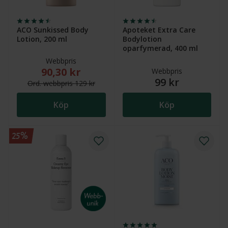
ACO Sunkissed Body
Apoteket Extra Care
Lotion, 200 ml
Bodylotion
oparfymerad, 400 ml
Webbpris
90,30 kr
Nytt reducerat pris: 90,30 kr. Ordinarie webbpris (ö
Webbpris
99 kr
Ord.
webb
pris
129 kr
Köp
Köp
25%