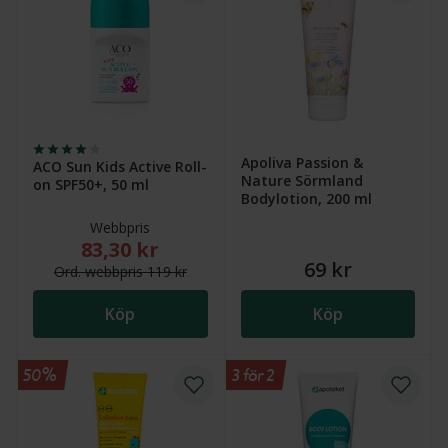
Apoliva Passion &
ACO Sun Kids Active Roll-
Nature Sörmland
on SPF50+, 50 ml
Bodylotion, 200 ml
Webbpris
83,30 kr
Nytt reducerat pris: 83,30 kr. Ordinarie webbpris (ö
69 kr
Ord.
webb
pris
119 kr
Köp
Köp
50%
3 för 2