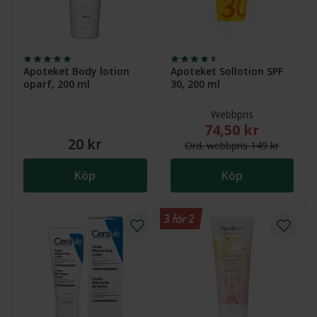
Apoteket Body lotion
Apoteket Sollotion SPF
oparf, 200 ml
30, 200 ml
Webbpris
74,50 kr
Nytt reducerat pris
20 kr
Ord.
webb
pris
149 kr
Köp
Köp
3 för 2