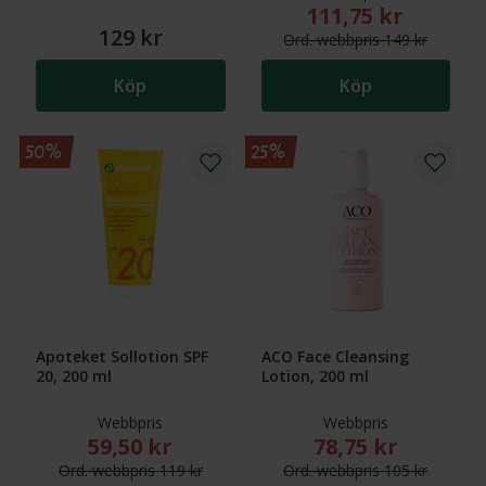
111,75 kr
Nytt reducerat pris
129 kr
Ord.
webb
pris
149 kr
Köp
Köp
50%
25%
Apoteket Sollotion SPF
ACO Face Cleansing
20, 200 ml
Lotion, 200 ml
Webbpris
Webbpris
59,50 kr
78,75 kr
Nytt reducerat pris: 59,50 kr. Ordinarie webbpris (ö
Nytt reducerat pris
Ord.
webb
pris
119 kr
Ord.
webb
pris
105 kr