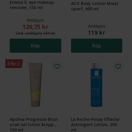
Emma S. eye makeup
ACO Body Lotion Moist
remover, 150 ml
oparf, 400 ml
Webbpris
126,75 kr
Nytt reducerat pris: 126,75 kr. Ordinarie webbpris (
Webbpris
119 kr
Ord.
webb
pris
169 kr
Köp
Köp
3 för 2
Apoliva Progressiv Brun
La Roche-Posay Effaclar
utan sol lotion kropp ,
Astringent Lotion, 200
150 ml
ml