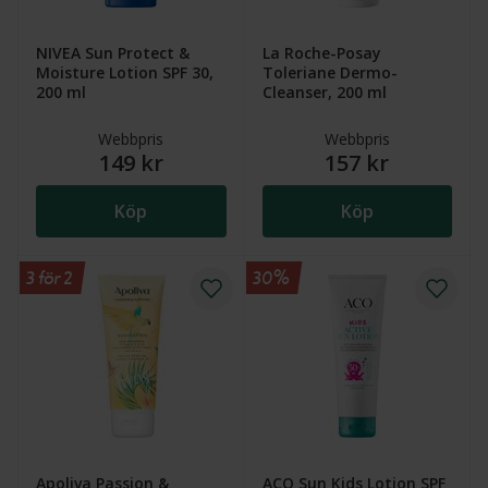
NIVEA Sun Protect &
La Roche-Posay
Moisture Lotion SPF 30,
Toleriane Dermo-
200 ml
Cleanser, 200 ml
Webbpris
Webbpris
149 kr
157 kr
Köp
Köp
3 för 2
30%
Apoliva Passion &
ACO Sun Kids Lotion SPF