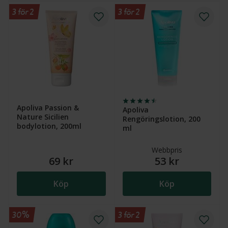
3 för 2
3 för 2
Apoliva Passion &
Apoliva
Nature Sicilien
Rengöringslotion, 200
bodylotion, 200ml
ml
Webbpris
69 kr
53 kr
Köp
Köp
30%
3 för 2