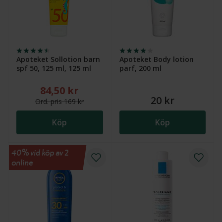
Apoteket Sollotion barn
Apoteket Body lotion
spf 50, 125 ml, 125 ml
parf, 200 ml
84,50 kr
Nytt reducerat pris: 84,50 kr. Ordinarie pris (överstr
20 kr
Ord.
pris
169 kr
Köp
Köp
40% vid köp av 2
online