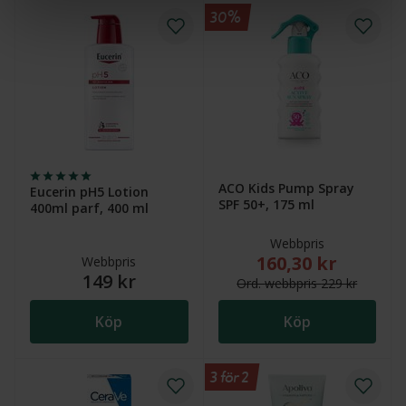
30%
ACO Kids Pump Spray
Eucerin pH5 Lotion
SPF 50+, 175 ml
400ml parf, 400 ml
Webbpris
160,30 kr
Nytt reducerat pris
Webbpris
149 kr
Ord.
webb
pris
229 kr
Köp
Köp
3 för 2