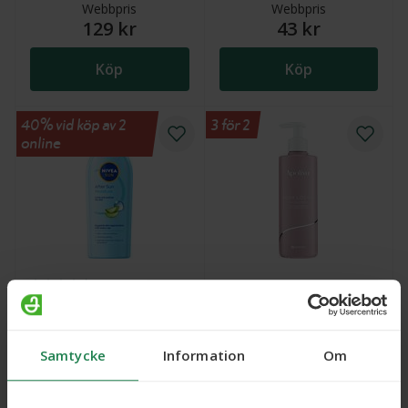
Webbpris
Webbpris
129 kr
43 kr
Köp
Köp
40% vid köp av 2
3 för 2
online
Apoliva Bodylotion,
NIVEA Moisturising After
parfymerad, 400 ml
Sun Lotion, 200 ml
Samtycke
Information
Om
Webbpris
80 kr
75 kr