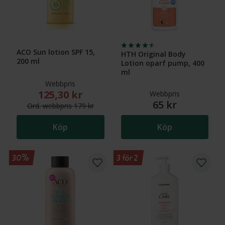
ACO Sun lotion SPF 15,
HTH Original Body
200 ml
Lotion oparf pump, 400
ml
Webbpris
125,30 kr
Nytt reducerat pris: 125,30 kr. Ordinarie webbpris (
Webbpris
65 kr
Ord.
webb
pris
179 kr
Köp
Köp
30%
3 för 2