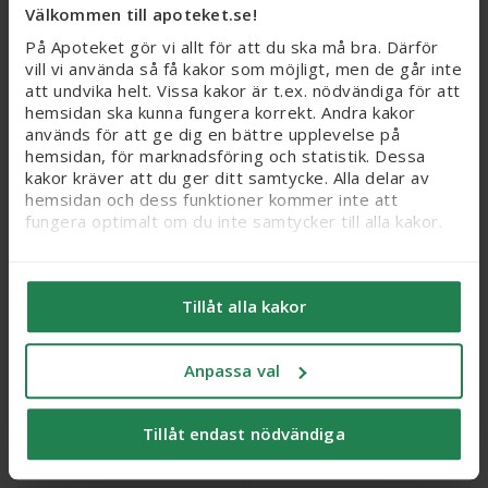
Köp
Köp
Välkommen till apoteket.se!
På Apoteket gör vi allt för att du ska må bra. Därför
vill vi använda så få kakor som möjligt, men de går inte
25% medlem
50%
att undvika helt. Vissa kakor är t.ex. nödvändiga för att
hemsidan ska kunna fungera korrekt. Andra kakor
används för att ge dig en bättre upplevelse på
hemsidan, för marknadsföring och statistik. Dessa
kakor kräver att du ger ditt samtycke. Alla delar av
hemsidan och dess funktioner kommer inte att
fungera optimalt om du inte samtycker till alla kakor.
Vi vill flagga för att känsliga personuppgifter kan
Cetaphil Facial Lotion,
Apoteket After Sun
komma att behandlas genom kakor, eftersom vi bl. a.
118 ml
lotion, 150 ml
Tillåt alla kakor
säljer integritetskänsliga produkter som receptfria
läkemedel och produkter relaterade till hälsostatus
Webbpris
Webbpris
och sex. När du samtycker till kakor samtycker du
104,25 kr
49,50 kr
Nytt reducerat pris: 104,25 kr. Ordinarie webbpris (
Nytt reducerat pris
Anpassa val
också till att känsliga personuppgifter kan behandlas
för samma ändamål.
Ord.
webb
pris
139 kr
Ord.
webb
pris
99 kr
Tillåt endast nödvändiga
Du kan ändra/dra tillbaka ditt samtycke och läsa mer
Köp
Köp
om vilka kakor vi använder under ’Anpassa val’. Läs
mer om kakor
här
.