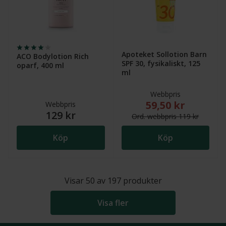
Apoteket Sollotion Barn
ACO Bodylotion Rich
SPF 30, fysikaliskt, 125
oparf, 400 ml
ml
Webbpris
59,50 kr
Nytt reducerat pris
Webbpris
129 kr
Ord.
webb
pris
119 kr
Köp
Köp
Visar
50
av
197
produkter
Visa fler