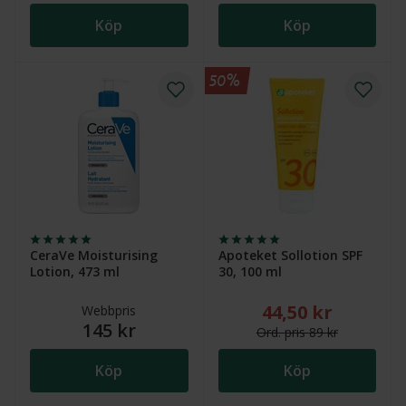
Köp
Köp
50%
CeraVe Moisturising
Apoteket Sollotion SPF
Lotion, 473 ml
30, 100 ml
44,50 kr
Nytt reducerat pris:
Webbpris
145 kr
Ord.
pris
89 kr
Köp
Köp