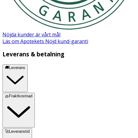
Allantoin, Dipotassium Glycyrrhizate, Xanthan Gum,
Tromethamine, Hydroxyacetophenone, Disodium EDTA,
Parfum, Titanium Dioxide (CI 77891)
Nöjda kunder är vårt mål
Läs om Apotekets Nöjd kund-garanti
Leverans & betalning
🚚Leverans
🧺Fraktkostnad
🚀Leveranstid