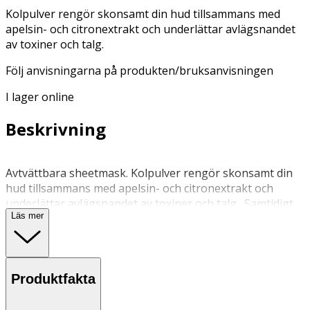
Kolpulver rengör skonsamt din hud tillsammans med
apelsin- och citronextrakt och underlättar avlägsnandet
av toxiner och talg.
Följ anvisningarna på produkten/bruksanvisningen
I lager online
Beskrivning
Avtvättbara sheetmask. Kolpulver rengör skonsamt din
hud tillsammans med apelsin- och citronextrakt och
underlättar avlägsnandet av toxiner och talg. Samtidigt
Läs mer
tar papaya- och sockerrörextrakt naturligt bort gammal
hud för en jämnare hudton. Utmärkta fuktgivande
ingredienser som kollagen och hyaluronsyra ger huden
ett matt och slätt utseende med denna revolutionerande,
Produktfakta
djuprenande, avtvättbara sheetmask.