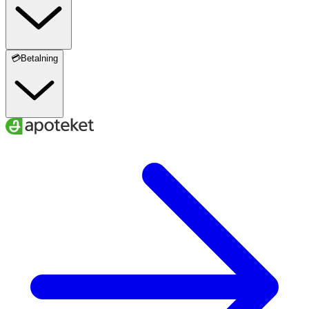
💳Betalning