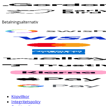
Betalningsalternativ
Köpvillkor
Integritetspolicy