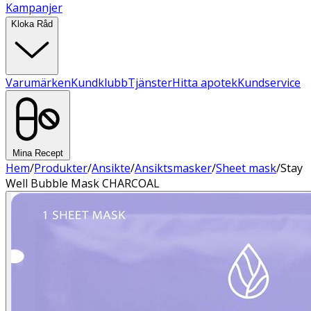
Kampanjer
Kloka Råd
Varumärken
Kundklubb
Tjänster
Hitta apotek
Kundservice
Mina Recept
Hem
/
Produkter
/
Ansikte
/
Ansiktsmasker
/
Sheet mask
/
Stay
Well Bubble Mask CHARCOAL