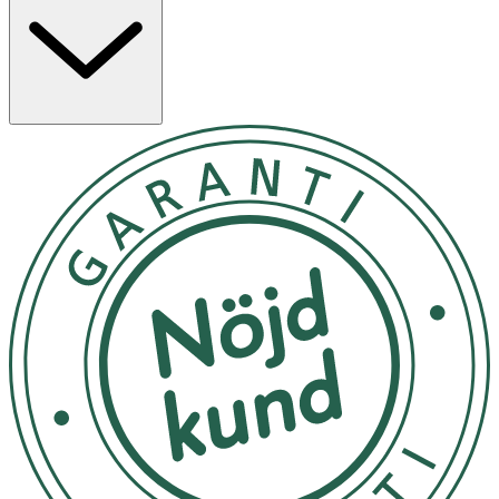
Användning: 1. Innan du använder masken, gnugga
försiktigt utsidan på påsen för att blanda innehållet väl.
2. Ta sedan ur masken och vik ut den. Applicera den på
ett torrt ansikte i linje med ansiktsformen. 3. Låt verka i
10–15 minuter. Avlägsna masken när bubblorna har
stigit tillräckligt. 4. Skölj ansiktet med ljummet vatten.
Undvik att förvara produkten i direkt solljus eller hög/låg
temperatur.
OK för gravida och ammande:
Ja
Ingredienser:
Water, Disiloxane, Glycerin, Methylpropanediol,
Potassium Cocoyl Glycinate, Acrylates Copolymer, Sodium
Benzoate, Potassium Cocoate, Sodium Cocoyl Apple
Amino Acids, Hexylene Glycol, Tetrasodium Glutamate
Diacetate, Dipropylene Glycol, Hippophae Rhamnoides
Fruit Extract, 1,2-Hexanediol, Illicium Verum (Anise) Fruit
Extract, Butylene Glycol, Charcoal Powder (400mesh),