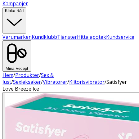
Kampanjer
Kloka Råd
Varumärken
Kundklubb
Tjänster
Hitta apotek
Kundservice
Mina Recept
Hem
/
Produkter
/
Sex &
lust
/
Sexleksaker
/
Vibratorer
/
Klitorisvibrator
/
Satisfyer
Love Breeze Ice