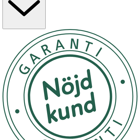
Breeze stimuleringsdel som omsluter klitoris är tillverkat
av 100 % supermjukt och hygieniskt kroppssäkert silikon.
Produkten är uppladdningsbar och när vibrationerna
börjar sakta ner laddas batteriet med magnetisk USB-
laddare, enkelt och miljövänligt. Tack vare den vattentäta
ytan (IPX7) kan denna leksak användas på ett säkert sätt i
vatten och är lätt att rengöra. Använd Love Breeze
tillsammans med ett vattenbaserat glidmedel för en ännu
skönare upplevelse. Fö
Vid behov
Utsätt ej för direkt solljus
OK för gravida och ammande:
Ja