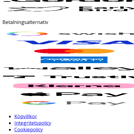
Betalningsalternativ
Köpvillkor
Integritetspolicy
Cookiepolicy