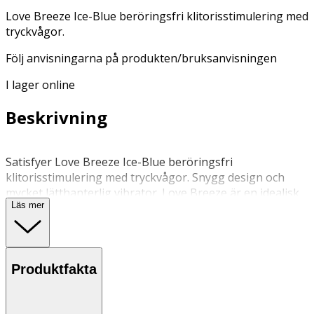
Love Breeze Ice-Blue beröringsfri klitorisstimulering med
tryckvågor.
Följ anvisningarna på produkten/bruksanvisningen
I lager online
Beskrivning
Satisfyer Love Breeze Ice-Blue beröringsfri
klitorisstimulering med tryckvågor. Snygg design och
mycket lätthanterlig vibrator. Love Breeze är en idealisk
Läs mer
tryckvågsvibrator att ta med på resor, smidig och enkel
att förvara i en handväska. Med en sensuell kombination
av tryckvågor och sprudlande undertryck stimuleras
klitoris utan direktkontakt med 11 olika styrkor, vilka
Produktfakta
bekvämt kan styras via den intuitiva styrenheten.
Pulseringsstimulation har visat sig vara extra effektivt
för de som upplever det svårt att uppnå orgasm. Love