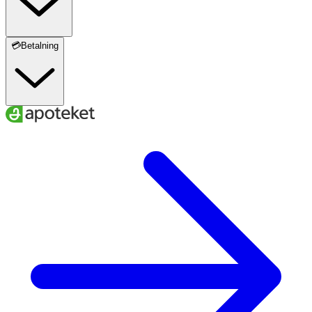
💳Betalning