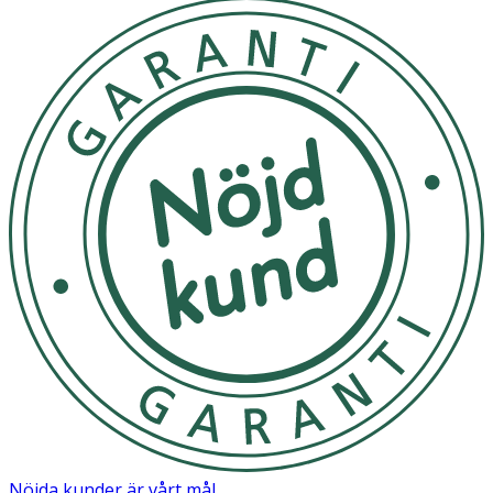
försiktigt in i huden tills krämen är helt absorberad.
Undvik att förvara produkten i direkt solljus
OK för gravida och ammande:
Ja
Ingredienser:
Aqua(Water), Glycerin, Macadamia Integrifolia Seed Oil,
1,2Hexanediol, Pentylene Glycol, Chondrus Crispus
Extract, Saccharum Officinarum (Sugarcane) Extract, Sea
Water, Hyaluronic Acid, Hydrolyzed Hyaluronic Acid,
Sodium Hyaluronate, Panthenol, Squalane, Butylene
Glycol, Polyglyceryl3 Methylglucose Distearate, Glyceryl
Stearate, Hydrogenated Polydecene, Hydroxyethyl
Acrylate/Sodium Acryloyldimethyl Taurate Copolymer,
Jojoba Esters, Caprylyl Glycol, Tromethamine, Sodium
Phytate, Tocopherol, Sodium Carboxymethyl BetaGlucan,
Ethylhexylglycerin, Cetearyl Alcohol, Carbomer
Nöjda kunder är vårt mål