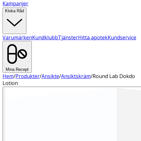
Kampanjer
Kloka Råd
Varumärken
Kundklubb
Tjänster
Hitta apotek
Kundservice
Mina Recept
Hem
/
Produkter
/
Ansikte
/
Ansiktskräm
/
Round Lab Dokdo
Lotion