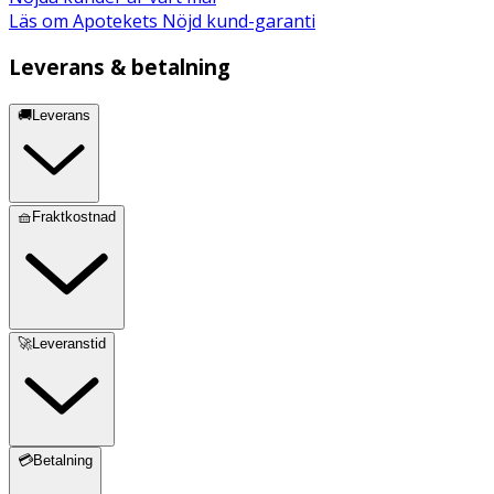
Läs om Apotekets Nöjd kund-garanti
Leverans & betalning
🚚Leverans
🧺Fraktkostnad
🚀Leveranstid
💳Betalning