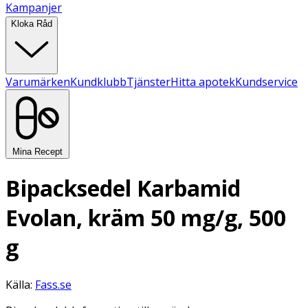
Kampanjer
Kloka Råd
Varumärken
Kundklubb
Tjänster
Hitta apotek
Kundservice
Mina Recept
Bipacksedel Karbamid
Evolan, kräm 50 mg/g, 500
g
Källa:
Fass.se