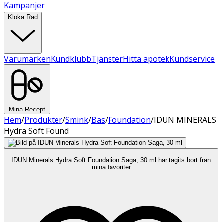
Kampanjer
Kloka Råd
Varumärken
Kundklubb
Tjänster
Hitta apotek
Kundservice
Mina Recept
Hem
/
Produkter
/
Smink
/
Bas
/
Foundation
/
IDUN MINERALS
Hydra Soft Found
IDUN Minerals Hydra Soft Foundation Saga, 30 ml har tagits bort från
mina favoriter