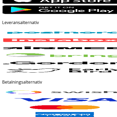
Leveransalternativ
Betalningsalternativ