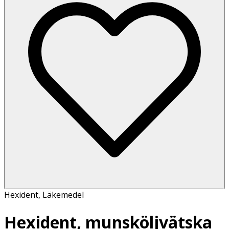
Hexident
,
Läkemedel
Hexident, munsköljvätska