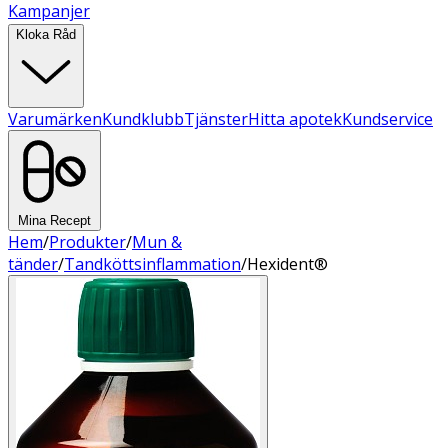
Kampanjer
Kloka Råd
Varumärken
Kundklubb
Tjänster
Hitta apotek
Kundservice
Mina Recept
Hem
/
Produkter
/
Mun &
tänder
/
Tandköttsinflammation
/
Hexident®