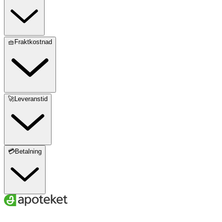
🧺Fraktkostnad
🚀Leveranstid
💳Betalning