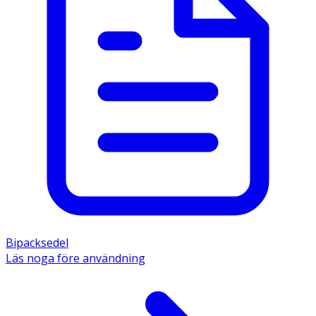
vatten efter tandborstning.  
- För att uppnå optimal effekt ska sköljning med Hexident 
utföras tidigast 30 minuter efter tandborstning med 
tandkräm.  
- Kan användas under graviditet och amning. 
Innehåll 
Den aktiva substansen är klorhexidindiglukonat 1 mg/ml. 
Övriga innehållsämnen är pepparmyntolja, xylitol 45 mg, 
polysorbat 80, etanol (96 %), sorbitol 70 % (icke 
kristalliserande) och vatten. 
Bipacksedel
Läs noga före användning