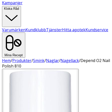
Kampanjer
Kloka Råd
Varumärken
Kundklubb
Tjänster
Hitta apotek
Kundservice
Mina Recept
Hem
/
Produkter
/
Smink
/
Naglar
/
Nagellack
/
Depend O2 Nail
Polish 810