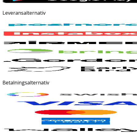
Leveransalternativ
Betalningsalternativ