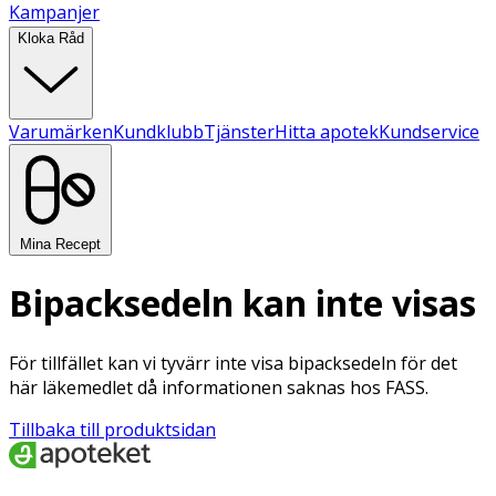
Kampanjer
Kloka Råd
Varumärken
Kundklubb
Tjänster
Hitta apotek
Kundservice
Mina Recept
Bipacksedeln kan inte visas
För tillfället kan vi tyvärr inte visa bipacksedeln för det
här läkemedlet då informationen saknas hos FASS.
Tillbaka till produktsidan