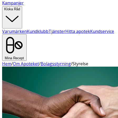
Kampanjer
Kloka Råd
Varumärken
Kundklubb
Tjänster
Hitta apotek
Kundservice
Mina Recept
Hem
/
Om Apoteket
/
Bolagsstyrning
/
Styrelse