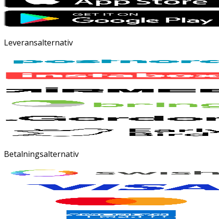
Leveransalternativ
Betalningsalternativ