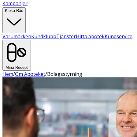
Kampanjer
Kloka Råd
Varumärken
Kundklubb
Tjänster
Hitta apotek
Kundservice
Mina Recept
Hem
/
Om Apoteket
/
Bolagsstyrning