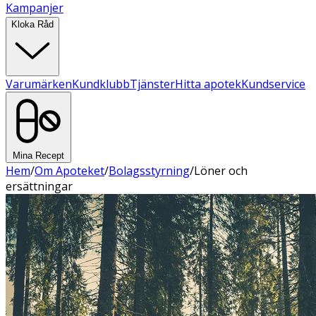
Kampanjer
Kloka Råd
Varumärken
Kundklubb
Tjänster
Hitta apotek
Kundservice
Mina Recept
Hem
/
Om Apoteket
/
Bolagsstyrning
/
Löner och
ersättningar