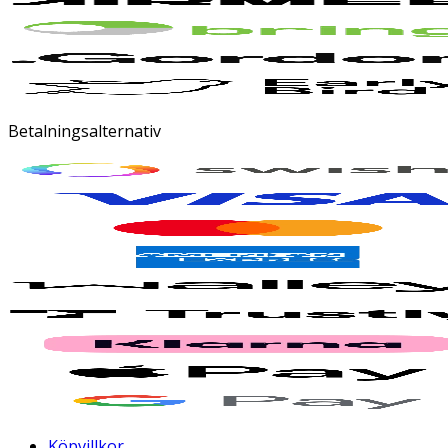
Betalningsalternativ
Köpvillkor