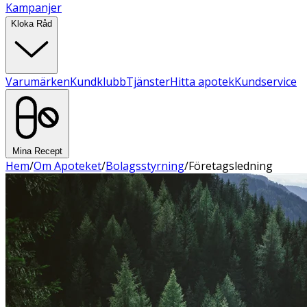
Kampanjer
Kloka Råd
Varumärken
Kundklubb
Tjänster
Hitta apotek
Kundservice
Mina Recept
Hem
/
Om Apoteket
/
Bolagsstyrning
/
Företagsledning