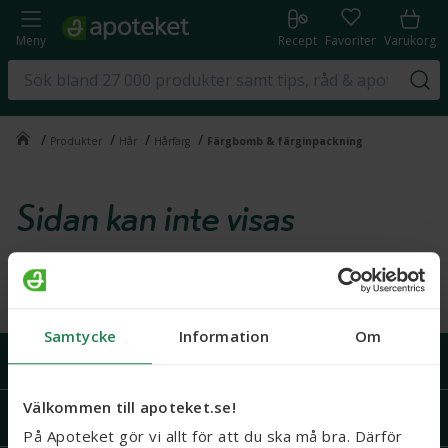
Meny
Recept
Favoriter
Varukorg
/
/
/
/
Produkter
Hår
Hårfärg
Färgbomb & färginpackning
Sidan kan inte visas
Vi beklagar, det gick inte att visa den här sidan just nu.
En felrapport har skapats. Vänligen försök igen lite senare.
Samtycke
Information
Om
Handla på Apoteket
Välkommen till apoteket.se!
Support
På Apoteket gör vi allt för att du ska må bra. Därför