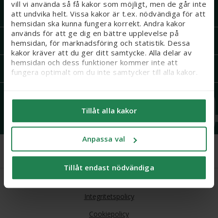
vill vi använda så få kakor som möjligt, men de går inte
Recept och läkemedel
att undvika helt. Vissa kakor är t.ex. nödvändiga för att
hemsidan ska kunna fungera korrekt. Andra kakor
används för att ge dig en bättre upplevelse på
Om Apoteket
hemsidan, för marknadsföring och statistik. Dessa
kakor kräver att du ger ditt samtycke. Alla delar av
hemsidan och dess funktioner kommer inte att
Mer från Apoteket
fungera optimalt om du inte samtycker till alla kakor.
Vi vill flagga för att känsliga personuppgifter kan
Följ oss
komma att behandlas genom kakor, eftersom vi bl. a.
Tillåt alla kakor
säljer integritetskänsliga produkter som receptfria
läkemedel och produkter relaterade till hälsostatus
och sex. När du samtycker till kakor samtycker du
Anpassa val
också till att känsliga personuppgifter kan behandlas
för samma ändamål.
Tillåt endast nödvändiga
Du kan ändra/dra tillbaka ditt samtycke och läsa mer
Köpvillkor
om vilka kakor vi använder under ’Anpassa val’. Läs
mer om kakor
här
.
Integritetspolicy
Cookiepolicy