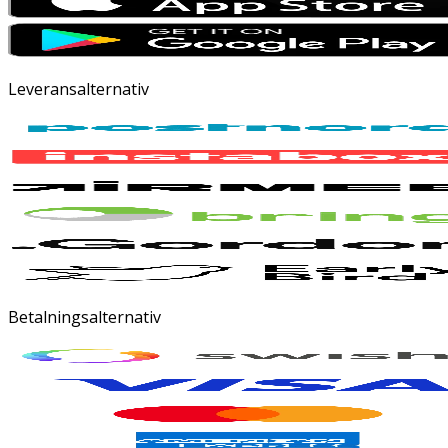
Leveransalternativ
Betalningsalternativ