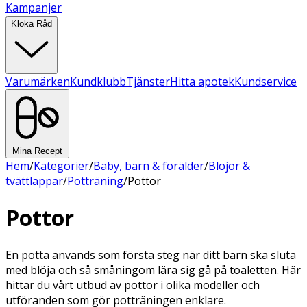
Kampanjer
Kloka Råd
Varumärken
Kundklubb
Tjänster
Hitta apotek
Kundservice
Mina Recept
Hem
/
Kategorier
/
Baby, barn & förälder
/
Blöjor &
tvättlappar
/
Potträning
/
Pottor
Pottor
En potta används som första steg när ditt barn ska sluta
med blöja och så småningom lära sig gå på toaletten. Här
hittar du vårt utbud av pottor i olika modeller och
utföranden som gör potträningen enklare.