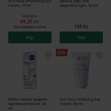
ACO Face Smoothing Eye
Apoliva Age Care
Cream, 15 ml
dagcreme light, 50 ml
Webbpris
89,25 kr
Nytt reducerat pris: 89,25 kr. Ordinarie webbpris (ö
159 kr
Ord.
webb
pris
119 kr
Köp
Köp
25%
NIVEA Cellular Epigene
ACO Face Vitalising Day
Age Rewind Serum, 30
Cream, 50 ml
ml