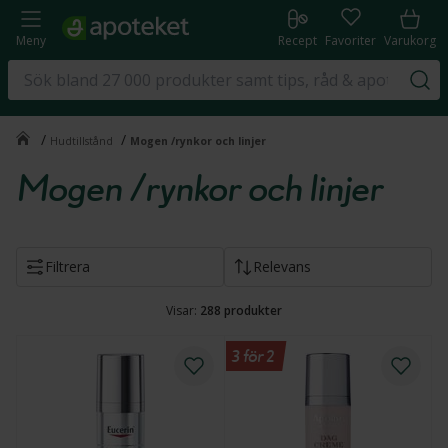
Meny
Recept
Favoriter
Varukorg
/
/
Hudtillstånd
Mogen /rynkor och linjer
Mogen /rynkor och linjer
Filtrera
Relevans
Visar:
288
produkter
3 för 2