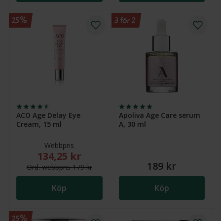
25%
3 för 2
ACO Age Delay Eye
Apoliva Age Care serum
Cream, 15 ml
A, 30 ml
Webbpris
134,25 kr
Nytt reducerat pris: 134,25 kr. Ordinarie webbpris (
189 kr
Ord.
webb
pris
179 kr
Köp
Köp
25%