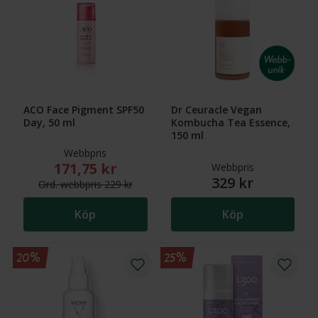
ACO Face Pigment SPF50
Dr Ceuracle Vegan
Day, 50 ml
Kombucha Tea Essence,
150 ml
Webbpris
171,75 kr
Nytt reducerat pris: 171,75 kr. Ordinarie webbpris (
Webbpris
329 kr
Ord.
webb
pris
229 kr
Köp
Köp
20%
25%