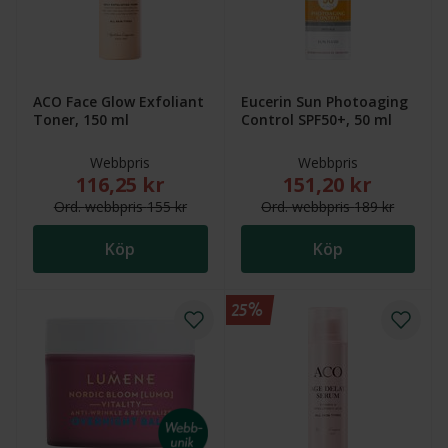
ACO Face Glow Exfoliant
Eucerin Sun Photoaging
Toner, 150 ml
Control SPF50+, 50 ml
Webbpris
Webbpris
116,25 kr
151,20 kr
Nytt reducerat pris: 116,25 kr. Ordinarie webbpris (
Nytt reducerat pris
Ord.
webb
pris
155 kr
Ord.
webb
pris
189 kr
Köp
Köp
25%