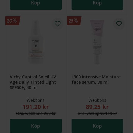
Köp
Köp
20%
25%
Vichy Capital Soleil UV
L300 Intensive Moisture
Age Daily Tinted Light
face serum, 30 ml
SPF50+, 40 ml
Webbpris
Webbpris
191,20 kr
89,25 kr
Nytt reducerat pris: 191,20 kr. Ordinarie webbpris (
Nytt reducerat pris
Ord.
webb
pris
239 kr
Ord.
webb
pris
119 kr
Köp
Köp