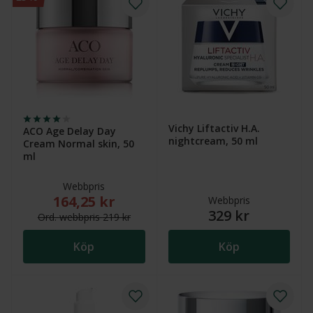
Vichy Liftactiv H.A.
ACO Age Delay Day
nightcream, 50 ml
Cream Normal skin, 50
ml
Webbpris
164,25 kr
Nytt reducerat pris: 164,25 kr. Ordinarie webbpris (
Webbpris
329 kr
Ord.
webb
pris
219 kr
Köp
Köp