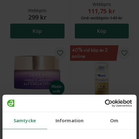
Webbpris
111,75 kr
Nytt reducerat pris
Webbpris
299 kr
Ord.
webb
pris
149 kr
Köp
Köp
40% vid köp av 2
online
Lumene Nordic Ageless
NIVEA Sun Luminous630
Day cream, 50 ml
Dark Spo SPF50+, 40 ml
Samtycke
Information
Om
Webbpris
Webbpris
405 kr
209 kr