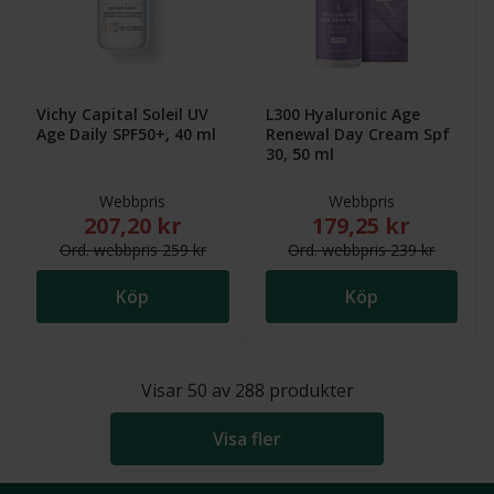
Vichy Capital Soleil UV
L300 Hyaluronic Age
Age Daily SPF50+, 40 ml
Renewal Day Cream Spf
30, 50 ml
Webbpris
Webbpris
207,20 kr
179,25 kr
Nytt reducerat pris: 207,20 kr. Ordinarie webbpris (
Nytt reducerat pris
Ord.
webb
pris
259 kr
Ord.
webb
pris
239 kr
Köp
Köp
Visar
50
av
288
produkter
Visa fler