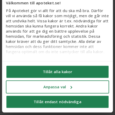
Välkommen till apoteket.se!
Köp
Köp
På Apoteket gör vi allt för att du ska må bra. Därför
vill vi använda så få kakor som möjligt, men de går inte
att undvika helt. Vissa kakor är t.ex. nödvändiga för att
hemsidan ska kunna fungera korrekt. Andra kakor
används för att ge dig en bättre upplevelse på
hemsidan, för marknadsföring och statistik. Dessa
kakor kräver att du ger ditt samtycke. Alla delar av
hemsidan och dess funktioner kommer inte att
fungera optimalt om du inte samtycker till alla kakor.
Vi vill flagga för att känsliga personuppgifter kan
komma att behandlas genom kakor, eftersom vi bl. a.
Eucerin Hy-Fi Moisture
Tillåt alla kakor
säljer integritetskänsliga produkter som receptfria
Eucerin Elasticity Filler
Booster Night, 50 ml
läkemedel och produkter relaterade till hälsostatus
Day, 50 ml
och sex. När du samtycker till kakor samtycker du
Anpassa val
också till att känsliga personuppgifter kan behandlas
Webbpris
Webbpris
för samma ändamål.
269 kr
329 kr
Tillåt endast nödvändiga
Du kan ändra/dra tillbaka ditt samtycke och läsa mer
Köp
Köp
om vilka kakor vi använder under ’Anpassa val’. Läs
mer om kakor
här
.