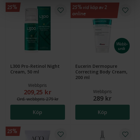
25%
25% vid köp av 2
online
L300 Pro-Retinol Night
Eucerin Dermopure
Cream, 50 ml
Correcting Body Cream,
200 ml
Webbpris
209,25 kr
Nytt reducerat pris: 209,25 kr. Ordinarie webbpris (
Webbpris
289 kr
Ord.
webb
pris
279 kr
Köp
Köp
25%