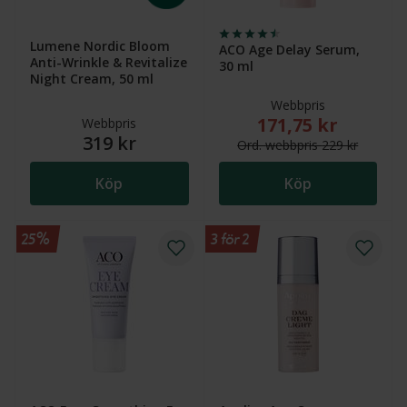
Lumene Nordic Bloom
ACO Age Delay Serum,
Anti-Wrinkle & Revitalize
30 ml
Night Cream, 50 ml
Webbpris
171,75 kr
Nytt reducerat pris
Webbpris
319 kr
Ord.
webb
pris
229 kr
Köp
Köp
25%
3 för 2