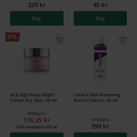
329 kr
45 kr
Köp
Köp
25%
ACO Age Delay Night
CeraVe Skin Renewing
Cream Dry Skin, 50 ml
Retinol Serum, 30 ml
Webbpris
176,25 kr
Nytt reducerat pris: 176,25 kr. Ordinarie webbpris (
Webbpris
299 kr
Ord.
webb
pris
235 kr