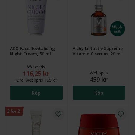
ACO Face Revitalising
Vichy Liftactiv Supreme
Night Cream, 50 ml
Vitamin C serum, 20 ml
Webbpris
116,25 kr
Nytt reducerat pris: 116,25 kr. Ordinarie webbpris (
Webbpris
459 kr
Ord.
webb
pris
155 kr
Köp
Köp
3 för 2