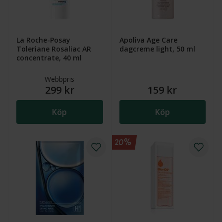
La Roche-Posay
Apoliva Age Care
Toleriane Rosaliac AR
dagcreme light, 50 ml
concentrate, 40 ml
Webbpris
299 kr
159 kr
Köp
Köp
20%