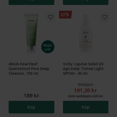
20%
ANUA Heartleaf
Vichy Capital Soleil UV
Quercetinol Pore Deep
Age Daily Tinted Light
Cleansin, 150 ml
SPF50+, 40 ml
Webbpris
191,20 kr
Nytt reducerat pris
189 kr
Ord.
webb
pris
239 kr
Köp
Köp