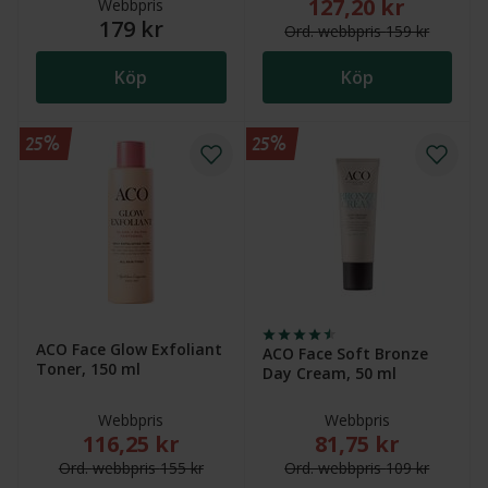
127,20 kr
Nytt reducerat pris
Webbpris
179 kr
Ord.
webb
pris
159 kr
Köp
Köp
25%
25%
ACO Face Glow Exfoliant
ACO Face Soft Bronze
Toner, 150 ml
Day Cream, 50 ml
Webbpris
Webbpris
116,25 kr
81,75 kr
Nytt reducerat pris: 116,25 kr. Ordinarie webbpris (
Nytt reducerat pris
Ord.
webb
pris
155 kr
Ord.
webb
pris
109 kr