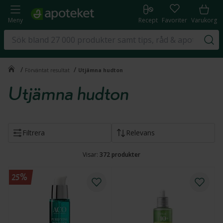
Meny
Recept
Favoriter
Varukorg
/
/
Förväntat resultat
Utjämna hudton
Utjämna hudton
Filtrera
Relevans
Visar:
372
produkter
25%