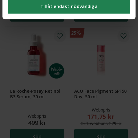
179 kr
Ord.
webb
pris
125 kr
Tillåt endast nödvändiga
Du kan ändra/dra tillbaka ditt samtycke och läsa mer
om vilka kakor vi använder under ’Anpassa val’. Läs
Köp
Köp
mer om kakor
här
.
25%
La Roche-Posay Retinol
ACO Face Pigment SPF50
B3 Serum, 30 ml
Day, 50 ml
Webbpris
171,75 kr
Nytt reducerat pris
Webbpris
499 kr
Ord.
webb
pris
229 kr
Köp
Köp