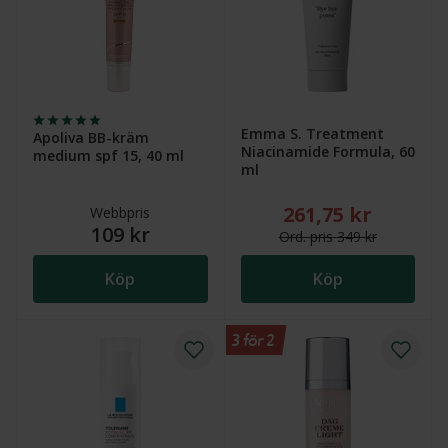
Emma S. Treatment
Apoliva BB-kräm
Niacinamide Formula, 60
medium spf 15, 40 ml
ml
261,75 kr
Nytt reducerat pris
Webbpris
109 kr
Ord.
pris
349 kr
Köp
Köp
3 för 2