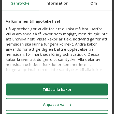
Webbpris
Samtycke
Information
Om
171,75 kr
Nytt reducerat pris
Webbpris
299 kr
Ord.
webb
pris
229 kr
Välkommen till apoteket.se!
Köp
Köp
På Apoteket gör vi allt för att du ska må bra. Därför
vill vi använda så få kakor som möjligt, men de går inte
att undvika helt. Vissa kakor är t.ex. nödvändiga för att
25%
hemsidan ska kunna fungera korrekt. Andra kakor
används för att ge dig en bättre upplevelse på
hemsidan, för marknadsföring och statistik. Dessa
kakor kräver att du ger ditt samtycke. Alla delar av
hemsidan och dess funktioner kommer inte att
fungera optimalt om du inte samtycker till alla kakor.
Vi vill flagga för att känsliga personuppgifter kan
komma att behandlas genom kakor, eftersom vi bl. a.
Lumene CC Color
ACO Face Bronze Gel N-
Tillåt alla kakor
säljer integritetskänsliga produkter som receptfria
Correcting Cream 0.5
perf, 50 ml
läkemedel och produkter relaterade till hälsostatus
Light SPF20, 30 ml
och sex. När du samtycker till kakor samtycker du
Webbpris
Anpassa val
också till att känsliga personuppgifter kan behandlas
93,75 kr
Nytt reducerat pris: 93,75 kr. Ordinarie webbpris (ö
Webbpris
för samma ändamål.