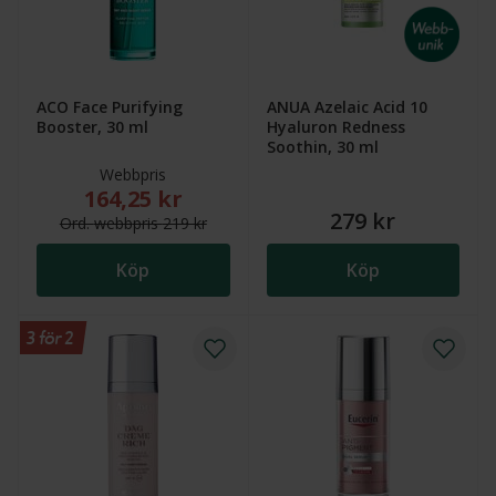
ACO Face Purifying
ANUA Azelaic Acid 10
Booster, 30 ml
Hyaluron Redness
Soothin, 30 ml
Webbpris
164,25 kr
Nytt reducerat pris: 164,25 kr. Ordinarie webbpris (
279 kr
Ord.
webb
pris
219 kr
Köp
Köp
3 för 2