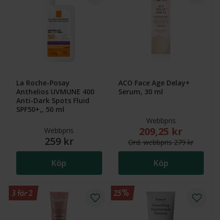
La Roche-Posay
ACO Face Age Delay+
Anthelios UVMUNE 400
Serum, 30 ml
Anti-Dark Spots Fluid
SPF50+,, 50 ml
Webbpris
209,25 kr
Nytt reducerat pris
Webbpris
259 kr
Ord.
webb
pris
279 kr
Köp
Köp
3 för 2
25%