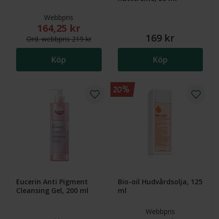
Webbpris
164,25 kr
Nytt reducerat pris: 164,25 kr. Ordinarie webbpris (
169 kr
Ord.
webb
pris
219 kr
Köp
Köp
20%
Eucerin Anti Pigment
Bio-oil Hudvårdsolja, 125
Cleansing Gel, 200 ml
ml
Webbpris