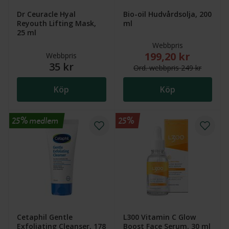
Dr Ceuracle Hyal
Bio-oil Hudvårdsolja, 200
Reyouth Lifting Mask,
ml
25 ml
Webbpris
199,20 kr
Nytt reducerat pris
Webbpris
35 kr
Ord.
webb
pris
249 kr
Köp
Köp
25% medlem
25%
Cetaphil Gentle
L300 Vitamin C Glow
Exfoliating Cleanser, 178
Boost Face Serum, 30 ml