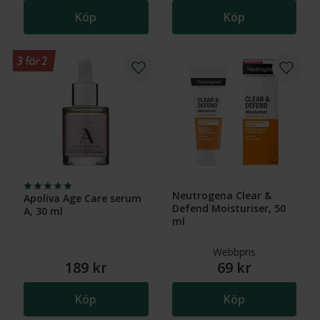
Köp
Köp
3 för 2
Neutrogena Clear &
Apoliva Age Care serum
Defend Moisturiser, 50
A, 30 ml
ml
Webbpris
189 kr
69 kr
Köp
Köp