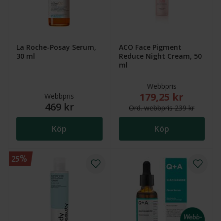
La Roche-Posay Serum,
ACO Face Pigment
30 ml
Reduce Night Cream, 50
ml
Webbpris
179,25 kr
Nytt reducerat pris
Webbpris
469 kr
Ord.
webb
pris
239 kr
Köp
Köp
25%