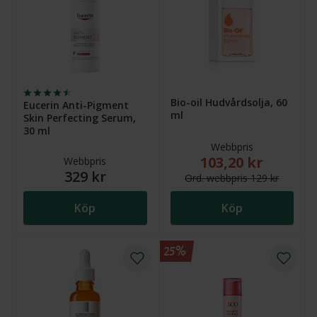
Bio-oil Hudvårdsolja, 60
Eucerin Anti-Pigment
ml
Skin Perfecting Serum,
30 ml
Webbpris
103,20 kr
Nytt reducerat pris
Webbpris
329 kr
Ord.
webb
pris
129 kr
Köp
Köp
25%