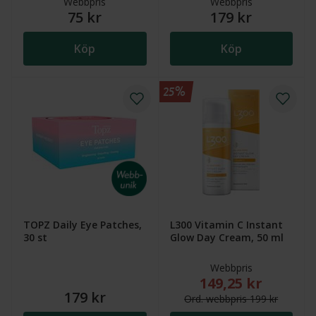
Webbpris
Webbpris
75 kr
179 kr
Köp
Köp
25%
TOPZ Daily Eye Patches,
L300 Vitamin C Instant
30 st
Glow Day Cream, 50 ml
Webbpris
149,25 kr
Nytt reducerat pris
179 kr
Ord.
webb
pris
199 kr