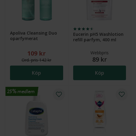
Apoliva Cleansing Duo
Eucerin pH5 Washlotion
oparfymerat
refill parfym, 400 ml
109 kr
Nytt reducerat pris: 109 kr. Ordinarie pris (överstruk
Webbpris
89 kr
Ord.
pris
142 kr
Köp
Köp
25% medlem