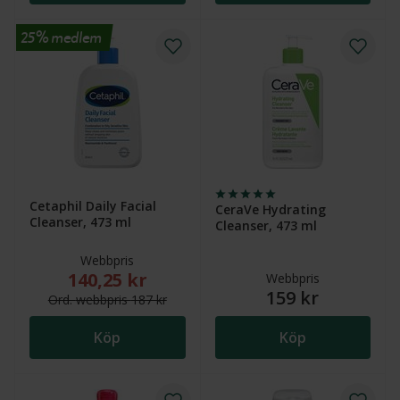
25% medlem
Cetaphil Daily Facial
CeraVe Hydrating
Cleanser, 473 ml
Cleanser, 473 ml
Webbpris
140,25 kr
Nytt reducerat pris: 140,25 kr. Ordinarie webbpris (
Webbpris
159 kr
Ord.
webb
pris
187 kr
Köp
Köp