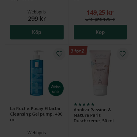
149,25 kr
Nytt reducerat pris
Webbpris
299 kr
Ord.
pris
199 kr
Köp
Köp
3 för 2
La Roche-Posay Effaclar
Apoliva Passion &
Cleansing Gel pump, 400
Nature Paris
ml
Duschcreme, 50 ml
Webbpris