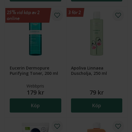
25% vid köp av 2
3 för 2
online
Eucerin Dermopure
Apoliva Linnaea
Purifying Toner, 200 ml
Duscholja, 250 ml
Webbpris
179 kr
79 kr
Köp
Köp