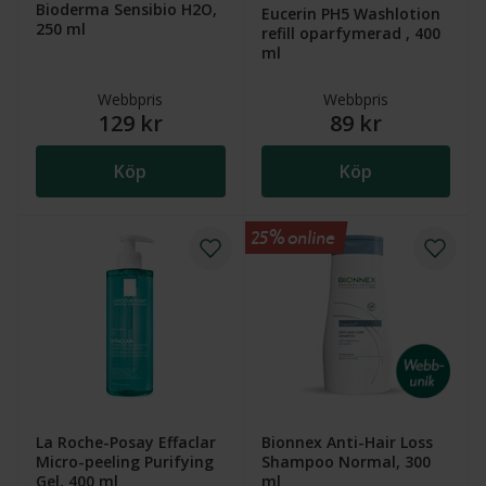
Bioderma Sensibio H2O,
Eucerin PH5 Washlotion
250 ml
refill oparfymerad , 400
ml
Webbpris
Webbpris
129 kr
89 kr
Köp
Köp
25% online
La Roche-Posay Effaclar
Bionnex Anti-Hair Loss
Micro-peeling Purifying
Shampoo Normal, 300
Gel, 400 ml
ml