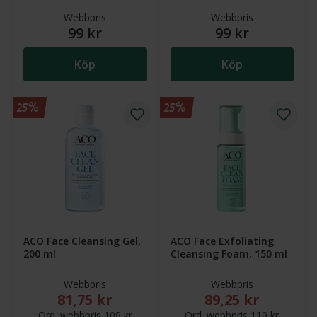
Webbpris
Webbpris
99 kr
99 kr
Köp
Köp
25%
25%
ACO Face Cleansing Gel,
ACO Face Exfoliating
200 ml
Cleansing Foam, 150 ml
Webbpris
Webbpris
81,75 kr
89,25 kr
Nytt reducerat pris: 81,75 kr. Ordinarie webbpris (ö
Nytt reducerat pris
Ord.
webb
pris
109 kr
Ord.
webb
pris
119 kr