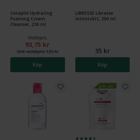
Cetaphil Hydrating
LIBRESSE Libresse
Foaming Cream
Intimtvätt, 200 ml
Cleanser, 236 ml
Webbpris
93,75 kr
Nytt reducerat pris: 93,75 kr. Ordinarie webbpris (ö
35 kr
Ord.
webb
pris
125 kr
Köp
Köp