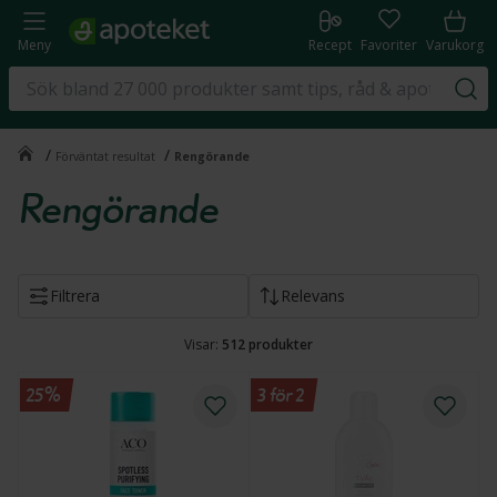
Meny
Recept
Favoriter
Varukorg
/
/
Förväntat resultat
Rengörande
Rengörande
Filtrera
Relevans
Visar:
512
produkter
25%
3 för 2