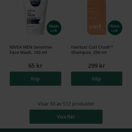
NIVEA MEN Sensitive
Hairlust Curl Crush™
Face Wash, 100 ml
Shampoo, 250 ml
65 kr
299 kr
Köp
Köp
Visar
50
av
512
produkter
Visa fler