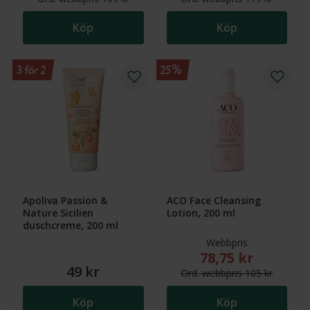
Köp
Köp
3 för 2
25%
Apoliva Passion &
ACO Face Cleansing
Nature Sicilien
Lotion, 200 ml
duschcreme, 200 ml
Webbpris
78,75 kr
Nytt reducerat pris
49 kr
Ord.
webb
pris
105 kr
Köp
Köp