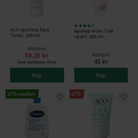
ACO Spotless Face
Apoliva Intim Tvål
Toner, 200 ml
oparf, 200 ml
Webbpris
56,25 kr
Nytt reducerat pris: 56,25 kr. Ordinarie webbpris (öv
Webbpris
45 kr
Ord.
webb
pris
75 kr
Köp
Köp
25% medlem
25%