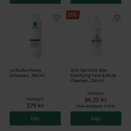
25%
La Roche-Posay
ACO Spotless Skin
Schampo, 200 ml
Clarifying Face & Body
Cleanser, 200 ml
Webbpris
86,25 kr
Nytt reducerat pris
Webbpris
279 kr
Ord.
webb
pris
115 kr
Köp
Köp