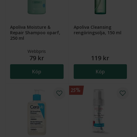
Apoliva Moisture &
Apoliva Cleansing
Repair Shampoo oparf,
rengöringsolja, 150 ml
250 ml
Webbpris
79 kr
119 kr
Köp
Köp
25%