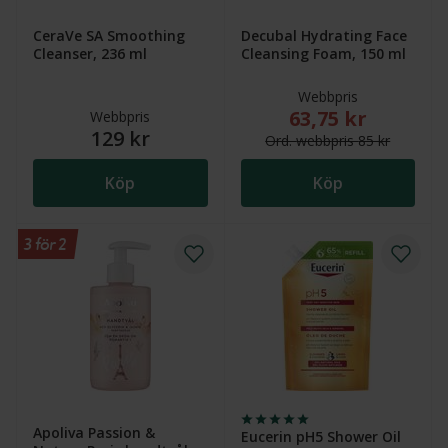
CeraVe SA Smoothing
Decubal Hydrating Face
Cleanser, 236 ml
Cleansing Foam, 150 ml
Webbpris
63,75 kr
Nytt reducerat pris
Webbpris
129 kr
Ord.
webb
pris
85 kr
Köp
Köp
3 för 2
Apoliva Passion &
Eucerin pH5 Shower Oil