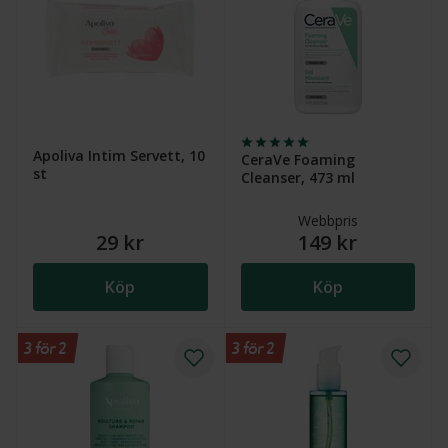
Apoliva Intim Servett, 10
CeraVe Foaming
st
Cleanser, 473 ml
Webbpris
29 kr
149 kr
Köp
Köp
3 för 2
3 för 2