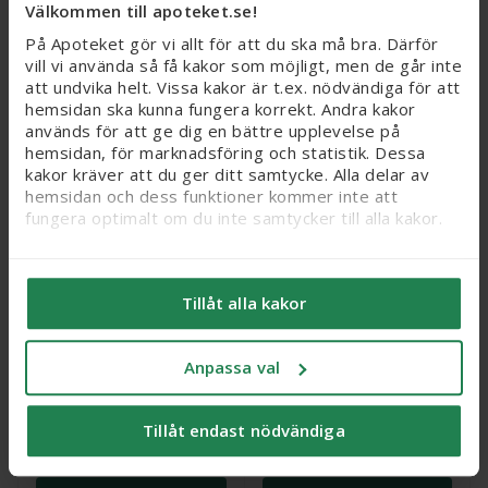
156,75 kr
Välkommen till apoteket.se!
179 kr
Ord.
webb
pris
209 kr
På Apoteket gör vi allt för att du ska må bra. Därför
vill vi använda så få kakor som möjligt, men de går inte
Köp
Köp
att undvika helt. Vissa kakor är t.ex. nödvändiga för att
hemsidan ska kunna fungera korrekt. Andra kakor
används för att ge dig en bättre upplevelse på
25%
hemsidan, för marknadsföring och statistik. Dessa
kakor kräver att du ger ditt samtycke. Alla delar av
hemsidan och dess funktioner kommer inte att
fungera optimalt om du inte samtycker till alla kakor.
Vi vill flagga för att känsliga personuppgifter kan
komma att behandlas genom kakor, eftersom vi bl. a.
Tillåt alla kakor
säljer integritetskänsliga produkter som receptfria
läkemedel och produkter relaterade till hälsostatus
L300 Cleansing Oil, 150
Eucerin pH5 Shower Oil
och sex. När du samtycker till kakor samtycker du
ml
Anpassa val
400ml parf, 400 ml
också till att känsliga personuppgifter kan behandlas
för samma ändamål.
Webbpris
102,75 kr
Nytt reducerat pris: 102,75 kr. Ordinarie webbpris (
Tillåt endast nödvändiga
Webbpris
Du kan ändra/dra tillbaka ditt samtycke och läsa mer
129 kr
om vilka kakor vi använder under ’Anpassa val’. Läs
Ord.
webb
pris
137 kr
mer om kakor
här
.