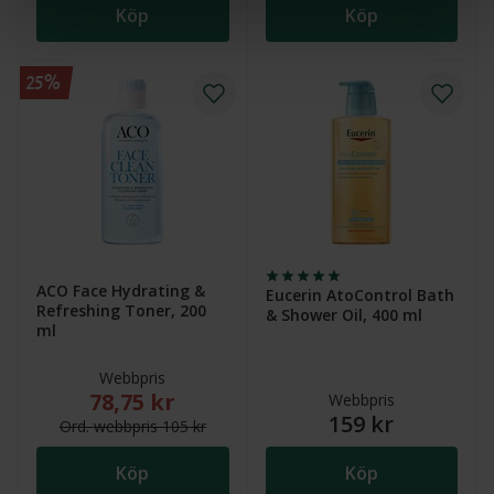
Köp
Köp
25%
ACO Face Hydrating &
Eucerin AtoControl Bath
Refreshing Toner, 200
& Shower Oil, 400 ml
ml
Webbpris
78,75 kr
Nytt reducerat pris: 78,75 kr. Ordinarie webbpris (ö
Webbpris
159 kr
Ord.
webb
pris
105 kr
Köp
Köp