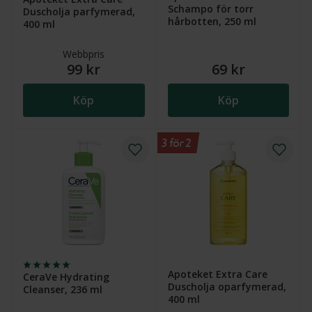
Schampo för torr
Duscholja parfymerad,
hårbotten, 250 ml
400 ml
Webbpris
99 kr
69 kr
Köp
Köp
3 för 2
Apoteket Extra Care
CeraVe Hydrating
Duscholja oparfymerad,
Cleanser, 236 ml
400 ml