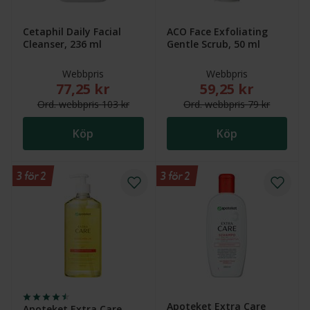
Cetaphil Daily Facial
ACO Face Exfoliating
Cleanser, 236 ml
Gentle Scrub, 50 ml
Webbpris
Webbpris
77,25 kr
59,25 kr
Nytt reducerat pris: 77,25 kr. Ordinarie webbpris (ö
Nytt reducerat pris
Ord.
webb
pris
103 kr
Ord.
webb
pris
79 kr
Köp
Köp
3 för 2
3 för 2
Apoteket Extra Care
Apoteket Extra Care