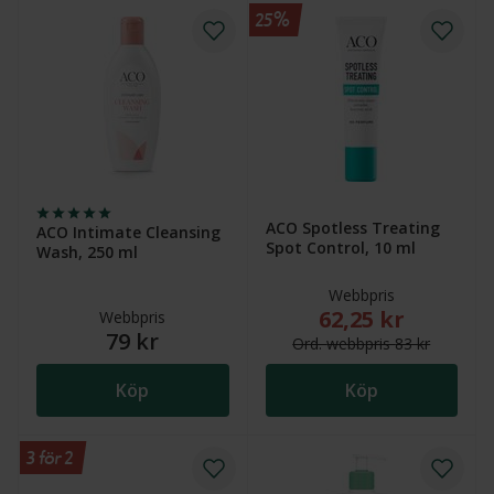
25%
ACO Spotless Treating
ACO Intimate Cleansing
Spot Control, 10 ml
Wash, 250 ml
Webbpris
62,25 kr
Nytt reducerat pris
Webbpris
79 kr
Ord.
webb
pris
83 kr
Köp
Köp
3 för 2