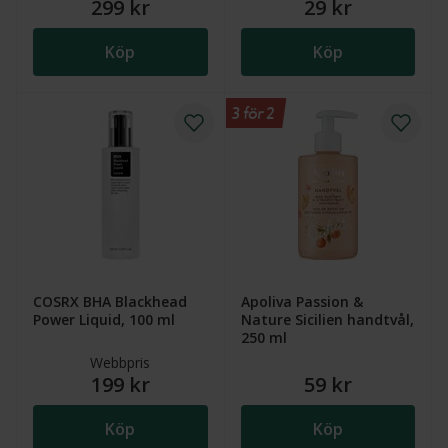
299 kr
29 kr
Köp
Köp
3 för 2
COSRX BHA Blackhead
Apoliva Passion &
Power Liquid, 100 ml
Nature Sicilien handtvål,
250 ml
Webbpris
199 kr
59 kr
Köp
Köp