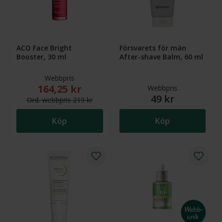
ACO Face Bright
Försvarets för män
Booster, 30 ml
After-shave Balm, 60 ml
Webbpris
164,25 kr
Nytt reducerat pris: 164,25 kr. Ordinarie webbpris (
Webbpris
49 kr
Ord.
webb
pris
219 kr
Köp
Köp