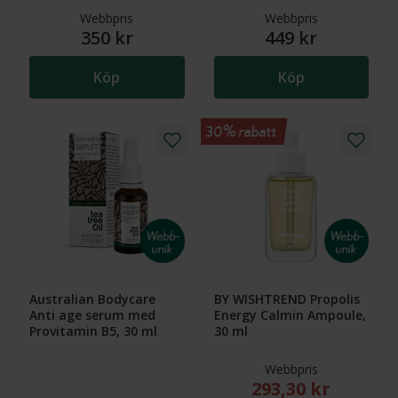
Webbpris
Webbpris
350 kr
449 kr
Köp
Köp
30% rabatt
Australian Bodycare
BY WISHTREND Propolis
Anti age serum med
Energy Calmin Ampoule,
Provitamin B5, 30 ml
30 ml
Webbpris
293,30 kr
Nytt reducerat pris