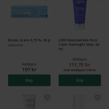
Rozex, kräm 0,75 %, 30 g
L300 Niacinamide Pure
Calm Overnight Mas, 60
Läkemedel
ml
Webbpris
111,75 kr
Nytt reducerat pris
Webbpris
197 kr
Ord.
webb
pris
149 kr
Köp
Köp