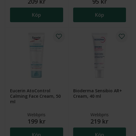
209 kr
95 kr
Köp
Köp
Eucerin AtoControl
Bioderma Sensibio AR+
Calming Face Cream, 50
Cream, 40 ml
ml
Webbpris
Webbpris
199 kr
219 kr
Köp
Köp