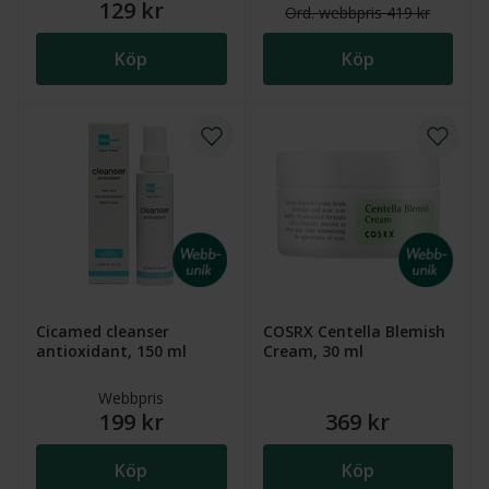
129 kr
Ord.
webb
pris
419 kr
Köp
Köp
Cicamed cleanser
COSRX Centella Blemish
antioxidant, 150 ml
Cream, 30 ml
Webbpris
199 kr
369 kr
Köp
Köp