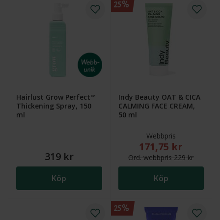
25%
Hairlust Grow Perfect™
Indy Beauty OAT & CICA
Thickening Spray, 150
CALMING FACE CREAM,
ml
50 ml
Webbpris
171,75 kr
Nytt reducerat pris
319 kr
Ord.
webb
pris
229 kr
Köp
Köp
25%