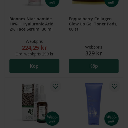
Bionnex Niacinamide
Eqqualberry Collagen
10% + Hyaluronic Acid
Glow Up Gel Toner Pads,
2% Face Serum, 30 ml
60 st
Webbpris
224,25 kr
Nytt reducerat pris: 224,25 kr. Ordinarie webbpris (
Webbpris
329 kr
Ord.
webb
pris
299 kr
Köp
Köp