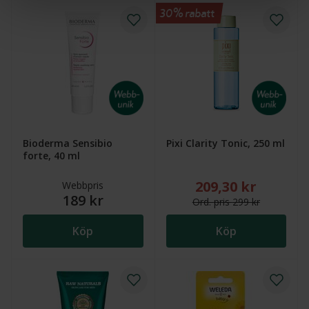
30% rabatt
Bioderma Sensibio
Pixi Clarity Tonic, 250 ml
forte, 40 ml
209,30 kr
Nytt reducerat pris
Webbpris
189 kr
Ord.
pris
299 kr
Köp
Köp