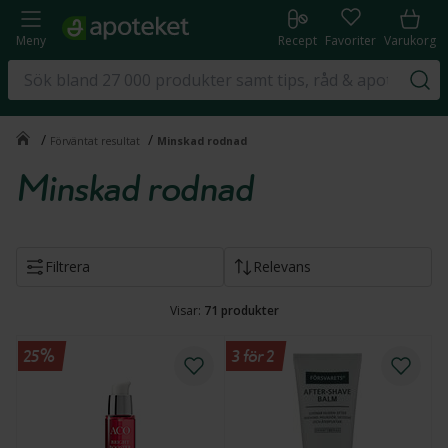
Meny
Recept
Favoriter
Varukorg
/
/
Förväntat resultat
Minskad rodnad
Minskad rodnad
Filtrera
Relevans
Visar:
71
produkter
25%
3 för 2