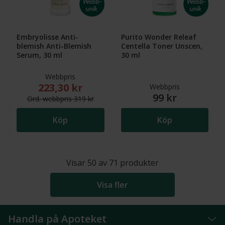
Embryolisse Anti-
Purito Wonder Releaf
blemish Anti-Blemish
Centella Toner Unscen,
Serum, 30 ml
30 ml
Webbpris
223,30 kr
Nytt reducerat pris: 223,30 kr. Ordinarie webbpris (
Webbpris
99 kr
Ord.
webb
pris
319 kr
Köp
Köp
Visar
50
av
71
produkter
Visa fler
Handla på Apoteket