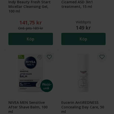
Indy Beauty Fresh Start
Cicamed ASD 3in1
Micellar Cleansing Gel,
treatment, 15 ml
100 ml
141,75 kr
Nytt reducerat pris: 141,75 kr. Ordinarie pris (övers
Webbpris
149 kr
Ord.
pris
189 kr
Köp
Köp
NIVEA MEN Sensitive
Eucerin AntiREDNESS
After Shave Balm, 100
Concealing Day Care, 50
ml
ml