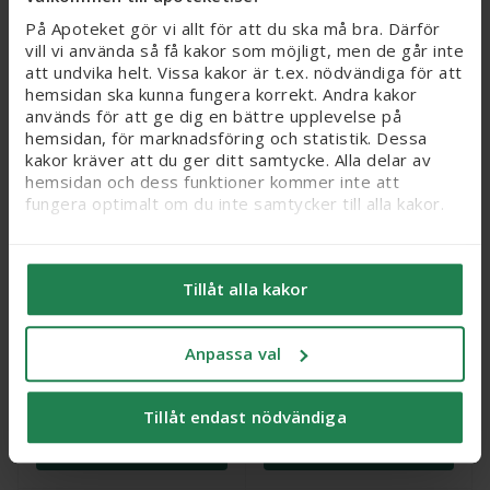
På Apoteket gör vi allt för att du ska må bra. Därför
Köp
Köp
vill vi använda så få kakor som möjligt, men de går inte
att undvika helt. Vissa kakor är t.ex. nödvändiga för att
hemsidan ska kunna fungera korrekt. Andra kakor
används för att ge dig en bättre upplevelse på
hemsidan, för marknadsföring och statistik. Dessa
kakor kräver att du ger ditt samtycke. Alla delar av
hemsidan och dess funktioner kommer inte att
fungera optimalt om du inte samtycker till alla kakor.
Vi vill flagga för att känsliga personuppgifter kan
komma att behandlas genom kakor, eftersom vi bl. a.
Tillåt alla kakor
säljer integritetskänsliga produkter som receptfria
LOCOBASE Repair Light
Lumene HERKKÄ
läkemedel och produkter relaterade till hälsostatus
Cream, 100 ml
Soothing Toner, 200 ml
och sex. När du samtycker till kakor samtycker du
Anpassa val
också till att känsliga personuppgifter kan behandlas
Webbpris
Webbpris
för samma ändamål.
129 kr
99 kr
Tillåt endast nödvändiga
Du kan ändra/dra tillbaka ditt samtycke och läsa mer
Köp
Köp
om vilka kakor vi använder under ’Anpassa val’. Läs
mer om kakor
här
.