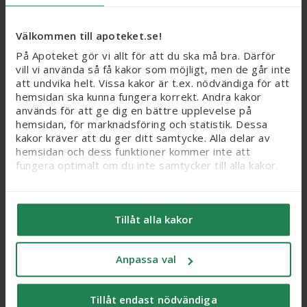
Webbpris
Webbpris
Välkommen till apoteket.se!
359 kr
249 kr
På Apoteket gör vi allt för att du ska må bra. Därför
vill vi använda så få kakor som möjligt, men de går inte
Köp
Köp
att undvika helt. Vissa kakor är t.ex. nödvändiga för att
hemsidan ska kunna fungera korrekt. Andra kakor
används för att ge dig en bättre upplevelse på
20%
hemsidan, för marknadsföring och statistik. Dessa
kakor kräver att du ger ditt samtycke. Alla delar av
hemsidan och dess funktioner kommer inte att
fungera optimalt om du inte samtycker till alla kakor.
Vi vill flagga för att känsliga personuppgifter kan
komma att behandlas genom kakor, eftersom vi bl. a.
Tillåt alla kakor
säljer integritetskänsliga produkter som receptfria
läkemedel och produkter relaterade till hälsostatus
Bioregena Sun Care
St.Tropez Self Tan Berry
och sex. När du samtycker till kakor samtycker du
Selftanning Lotion, 125
Sorbet Bronzing
Anpassa val
också till att känsliga personuppgifter kan behandlas
ml
Mousse, 200 ml
för samma ändamål.
Tillåt endast nödvändiga
Webbpris
Du kan ändra/dra tillbaka ditt samtycke och läsa mer