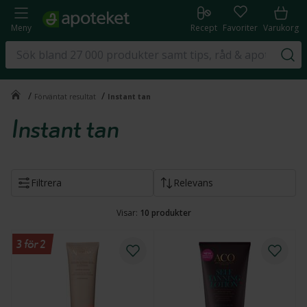
Meny
Recept
Favoriter
Varukorg
/
/
Förväntat resultat
Instant tan
Instant tan
Filtrera
Relevans
Visar:
10
produkter
3 för 2