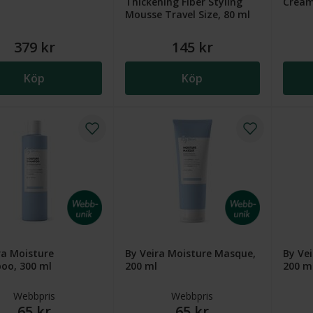
Thickening Fiber Styling
Cream
Mousse Travel Size, 80 ml
379 kr
145 kr
Köp
Köp
ra Moisture
By Veira Moisture Masque,
By Ve
oo, 300 ml
200 ml
200 m
Webbpris
Webbpris
65 kr
65 kr