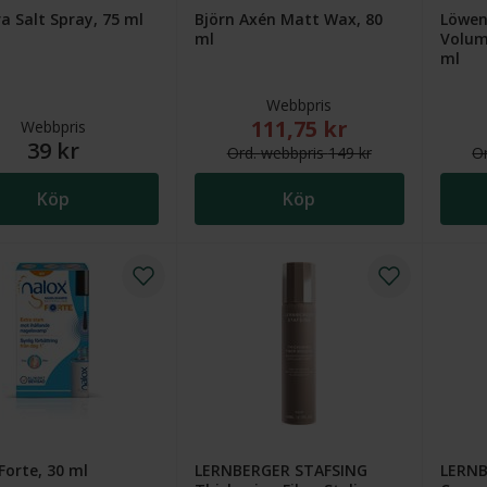
ra Salt Spray, 75 ml
Björn Axén Matt Wax, 80
Löweng
ml
Volum
ml
Webbpris
111,75 kr
Nytt reducerat pris: 111,75
Webbpris
39 kr
Ord.
webb
pris
149 kr
O
Köp
Köp
Forte, 30 ml
LERNBERGER STAFSING
LERNB