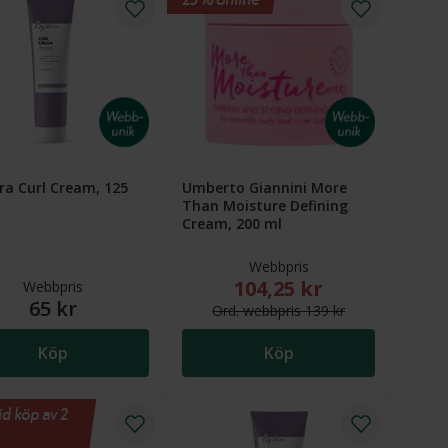
ra Curl Cream, 125
Umberto Giannini More
Than Moisture Defining
Cream, 200 ml
Webbpris
104,25 kr
 kr. Ordinarie webbpris (överstruket): 199 kr
Nytt reducerat pris: 104,25
Webbpris
65 kr
Ord.
webb
pris
139 kr
Köp
Köp
d köp av 2