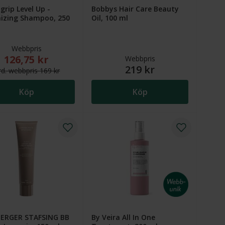
rip Level Up -
Bobbys Hair Care Beauty
izing Shampoo, 250
Oil, 100 ml
Webbpris
126,75 kr
 kr. Ordinarie webbpris (överstruket): 149 kr
Nytt reducerat pris: 126,75 kr. Ordinarie webbpris (överstruket
Webbpris
219 kr
rd.
webb
pris
169 kr
Köp
Köp
ERGER STAFSING BB
By Veira All In One