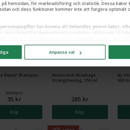
Köp
Köp
 på hemsidan, för marknadsföring och statistik. Dessa kakor k
sidan och dess funktioner kommer inte att fungera optimalt om
iga personuppgifter kan komma att behandlas genom kakor, efter
er som receptfria läkemedel och produkter relaterade till häl
ker du också till att känsliga personuppgifter kan behandlas
itt samtycke och läsa mer om vilka kakor vi använder under ’A
diga
Anpassa val
ra Repair Shampoo,
Nioxin Anti-Breakage
By Ve
Strengthening, 150 ml
300 m
Webbpris
35 kr
285 kr
Köp
Köp
25% online