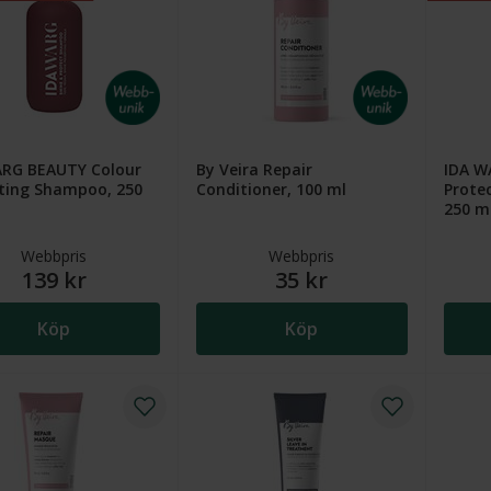
ARG BEAUTY Colour
By Veira Repair
IDA W
ting Shampoo, 250
Conditioner, 100 ml
Protec
250 m
Webbpris
Webbpris
139 kr
35 kr
Köp
Köp