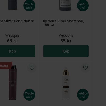
ra Silver Conditioner,
By Veira Silver Shampoo,
l
100 ml
Webbpris
Webbpris
65 kr
35 kr
Köp
Köp
nline