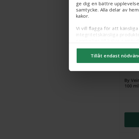
ge dig en bättre upplevelse
samtycke. Alla delar av hem
kakor.
Vi vill flagga för att känsl
integritetskänsliga produkt
samtycker till kakor samtyc
Du kan ändra/dra tillbaka d
Tillåt endast nödvän
kakor
här
.
By Vei
100 ml