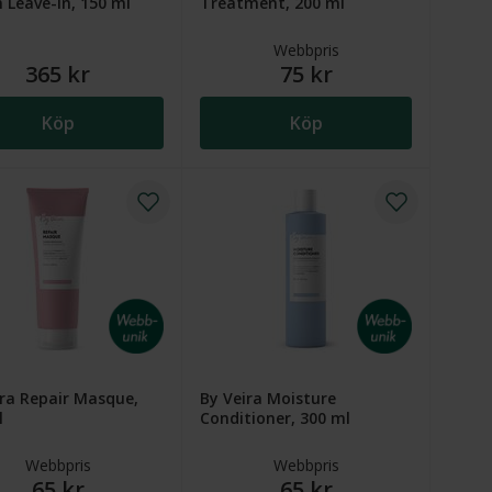
 Leave-in, 150 ml
Treatment, 200 ml
Webbpris
365 kr
75 kr
Köp
Köp
ira Repair Masque,
By Veira Moisture
l
Conditioner, 300 ml
Webbpris
Webbpris
65 kr
65 kr