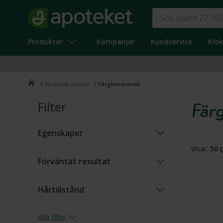
Produkter
Kampanjer
Kundservice
Klo
/
/
Förväntat resultat
Färgbevarande
Filter
Fär
Egenskaper
Visar:
50
p
Parfymerad
(
11
)
Förväntat resultat
Hårtillstånd
Fett
(
3
)
Alla
filter
Anti-friss
(
5
)