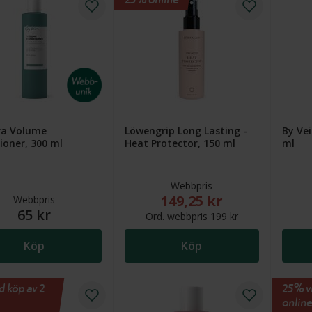
ra Volume
Löwengrip Long Lasting -
By Vei
ioner, 300 ml
Heat Protector, 150 ml
ml
Webbpris
149,25 kr
Nytt reducerat pris: 149,25
Webbpris
65 kr
Ord.
webb
pris
199 kr
Köp
Köp
d köp av 2
25% vi
online