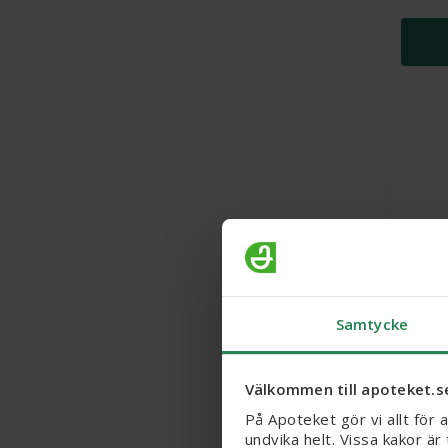
By Vei
150 ml
Samtycke
Välkommen till apoteket.s
På Apoteket gör vi allt för 
undvika helt. Vissa kakor ä