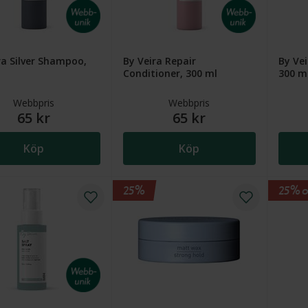
ra Silver Shampoo,
By Veira Repair
By Vei
Conditioner, 300 ml
300 m
Webbpris
Webbpris
65 kr
65 kr
Köp
Köp
25%
25% o