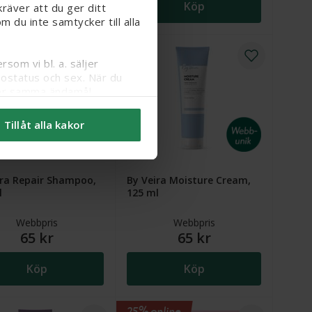
Köp
Köp
räver att du ger ditt
 du inte samtycker till alla
som vi bl. a. säljer
sostatus och sex. När du
 för samma ändamål.
npassa val’. Läs mer om
Tillåt alla kakor
ira Repair Shampoo,
By Veira Moisture Cream,
l
125 ml
Webbpris
Webbpris
65 kr
65 kr
Köp
Köp
25% online