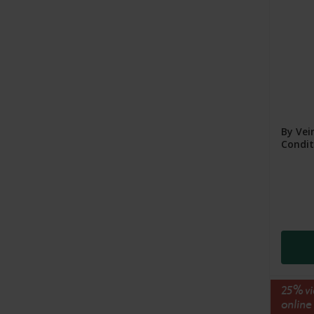
By Vei
Condit
25% vi
online