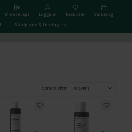
Mina recept
Logga in
Favoriter
Varukorg
d
Vårdgivare & företag
Sortera efter:
Relevans
Relevans
Pris (lägst först)
Pris (högst först)
Namn (A-Ö)
Namn (Ö-A)
Högsta rabatt
Nyheter