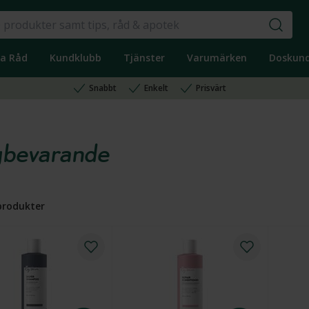
ka Råd
Kundklubb
Tjänster
Varumärken
Doskun
Snabbt
Enkelt
Prisvärt
gbevarande
rodukter