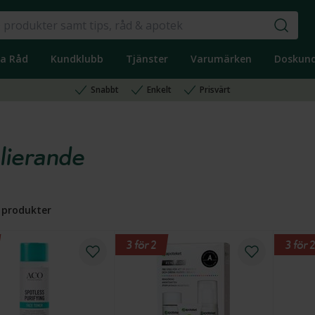
ka Råd
Kundklubb
Tjänster
Varumärken
Doskun
Snabbt
Enkelt
Prisvärt
lierande
produkter
3 för 2
3 för 2