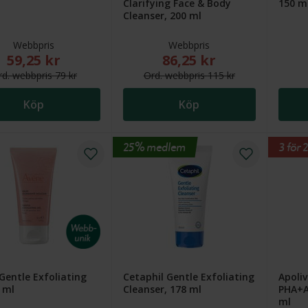
Clarifying Face & Body
150 m
Cleanser, 200 ml
Webbpris
Webbpris
59,25 kr
86,25 kr
Nytt reducerat pris: 59,25 kr. Ordinarie webbpris (överstruket):
Nytt reducerat pris: 86,25 
rd.
webb
pris
79 kr
Ord.
webb
pris
115 kr
Köp
Köp
25% medlem
3 för 2
Gentle Exfoliating
Cetaphil Gentle Exfoliating
Apoli
0 ml
Cleanser, 178 ml
PHA+A
ml