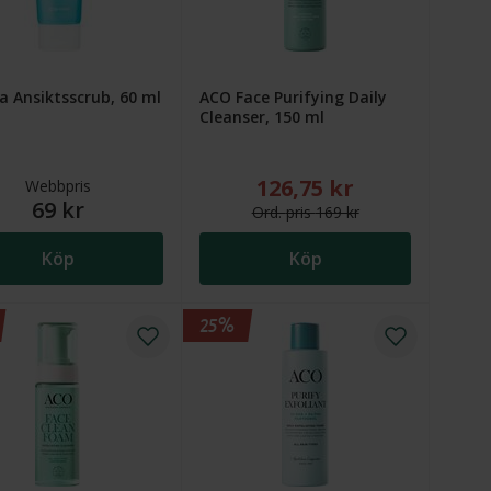
a Ansiktsscrub, 60 ml
ACO Face Purifying Daily
Cleanser, 150 ml
126,75 kr
 75 kr
Nytt reducerat pris: 126,75
Webbpris
69 kr
Ord.
pris
169 kr
Köp
Köp
25%