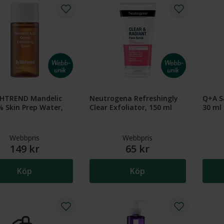
SHTREND Mandelic
Neutrogena Refreshingly
Q+A Sa
% Skin Prep Water,
Clear Exfoliator, 150 ml
30 ml
Webbpris
Webbpris
149 kr
65 kr
Köp
Köp