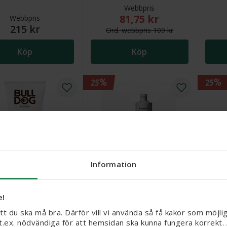
Webbpris
81,75 kr
Nytt reducerat pris: 81,75 
Webbpris
215 kr
Ord.
webb
pris
109 kr
Köp
Köp
25%
25%
Information
g Sensitive Face
Emma S. Treatment 2 %
Indy B
 125 ml
BHA Toner, 150 ml
Exfoli
ml
e!
att du ska må bra. Därför vill vi använda så få kakor som möjli
r t.ex. nödvändiga för att hemsidan ska kunna fungera korrekt.