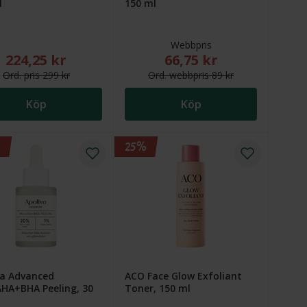
l
150 ml
Webbpris
224,25 kr
66,75 kr
 79 kr
kr. Ordinarie webbpris (överstruket): 115 kr
Nytt reducerat pris: 224,25 kr. Ordinarie pris (överstruket): 29
Nytt reducerat pris: 66,75 
Ord.
pris
299 kr
Ord.
webb
pris
89 kr
Köp
Köp
25%
va Advanced
ACO Face Glow Exfoliant
HA+BHA Peeling, 30
Toner, 150 ml