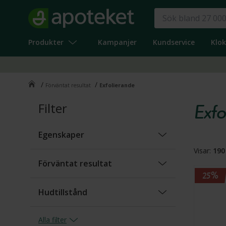
Produkter
Kampanjer
Kundservice
Klo
/
/
Förväntat resultat
Exfolierande
Filter
Exfo
Egenskaper
Visar:
190
Oparfymerad
(
24
)
Förväntat resultat
25%
Parfymerad
(
53
)
Hudtillstånd
Snabbabsorberande
(
2
)
Fet/oljig
(
46
)
Alla
filter
Anti-mjäll
(
2
)