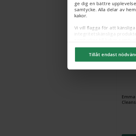
ge dig en bättre upplevelse
samtycke. Alla delar av hem
kakor.
Vi vill flagga för att känsl
integritetskänsliga produkt
25%
samtycker till kakor samtyc
Du kan ändra/dra tillbaka d
Tillåt endast nödvän
kakor
här
.
Emma 
Cleans