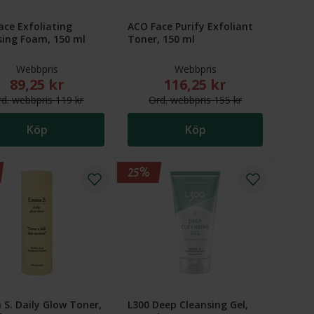
ace Exfoliating
ACO Face Purify Exfoliant
sing Foam, 150 ml
Toner, 150 ml
Webbpris
Webbpris
89,25 kr
116,25 kr
): 219 kr
 kr. Ordinarie webbpris (överstruket): 219 kr
Nytt reducerat pris: 89,25 kr. Ordinarie webbpris (överstruket)
Nytt reducerat pris: 116,25
rd.
webb
pris
119 kr
Ord.
webb
pris
155 kr
Köp
Köp
25%
S. Daily Glow Toner,
L300 Deep Cleansing Gel,