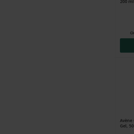
200 ml
O
Avène 
Gel, 5