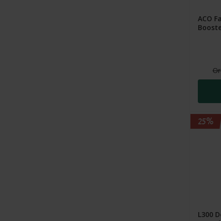
ACO Fa
Booste
Or
25%
L300 D