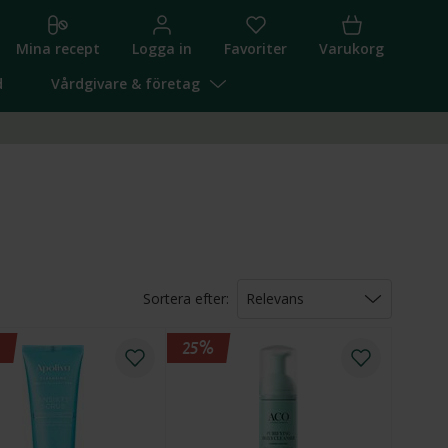
Mina recept
Logga in
Favoriter
Varukorg
d
Vårdgivare & företag
Sortera efter:
Relevans
Relevans
Pris (lägst först)
25%
Pris (högst först)
Namn (A-Ö)
Namn (Ö-A)
Högsta rabatt
Nyheter