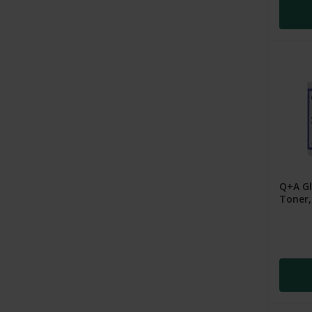
Q+A Gl
Toner,