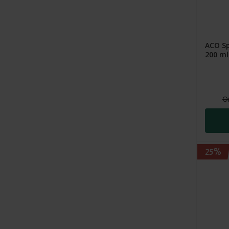
Finnar
(
13
)
Återfuktande
(
73
)
Förstorade porer
(
8
)
Exfolierande
(
190
)
ACO Sp
Irriterad
(
4
)
200 ml
Förebygger pigmentering
(
1
)
Känslig
(
31
)
Glansgivande
(
3
)
Mogen /rynkor och linjer
(
9
)
O
Lugnande
(
41
)
Normal
(
47
)
Mattande
(
5
)
Pigmentering
(
6
)
Minskad rodnad
(
5
)
25%
Torr
(
40
)
Minskad synlighet av rynkor och
linjer
(
8
)
Mjukgörande
(
38
)
Visa
alla