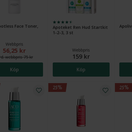
otless Face Toner,
Apoliv
Apoteket Ren Hud Startkit
1-2-3, 3 st
Webbpris
56,25 kr
Nytt reducerat pris: 56,25 kr. Ordinarie webbpris (överstruket):
Webbpris
159 kr
rd.
webb
pris
75 kr
Köp
Köp
25%
25%