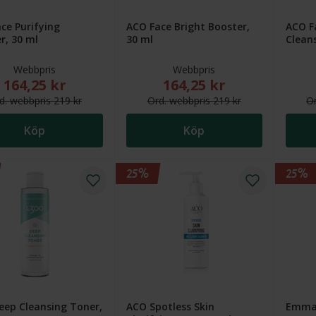
ce Purifying
ACO Face Bright Booster,
ACO F
r, 30 ml
30 ml
Clean
Webbpris
Webbpris
164,25 kr
164,25 kr
Nytt reducerat pris: 164,25 kr. Ordinarie webbpris (överstruket
Nytt reducerat pris: 164,25
d.
webb
pris
219 kr
Ord.
webb
pris
219 kr
O
Köp
Köp
25%
25%
eep Cleansing Toner,
ACO Spotless Skin
Emma 