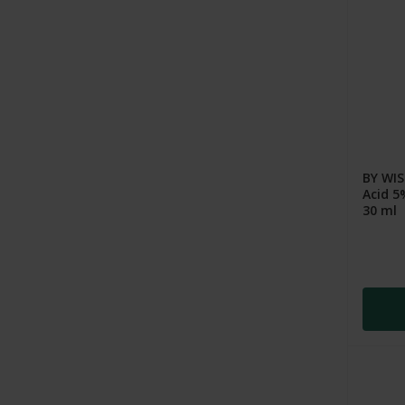
BY WI
Acid 5
30 ml