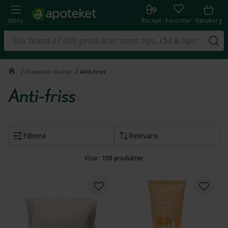
Meny
Recept
Favoriter
Varukorg
/
/
Förväntat resultat
Anti-friss
Anti-friss
Filtrera
Relevans
Visar:
108
produkter