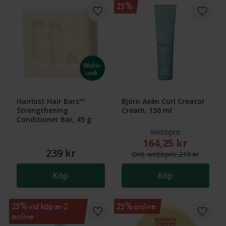
25%
Hairlust Hair Bars™
Björn Axén Curl Creator
Strengthening
Cream, 150 ml
Conditioner Bar, 45 g
Webbpris
164,25 kr
Nytt reducerat pris
239 kr
Ord.
webb
pris
219 kr
Köp
Köp
25% vid köp av 2
25% online
online