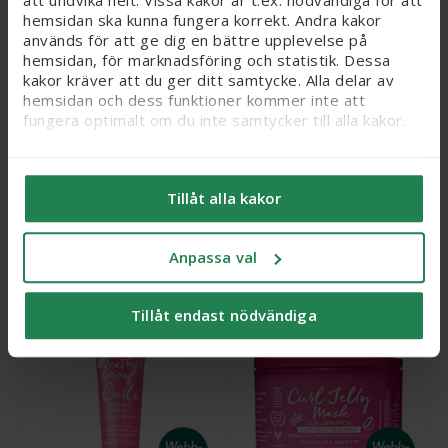
hemsidan ska kunna fungera korrekt. Andra kakor
används för att ge dig en bättre upplevelse på
hemsidan, för marknadsföring och statistik. Dessa
kakor kräver att du ger ditt samtycke. Alla delar av
hemsidan och dess funktioner kommer inte att
fungera optimalt om du inte samtycker till alla kakor.
Vi vill flagga för att känsliga personuppgifter kan
Hairlust Curl Crush™
Hairlust Curl Crush™
Defining Mousse, 125 ml
Hair Mask, 200 ml
komma att behandlas genom kakor, eftersom vi bl. a.
Tillåt alla kakor
säljer integritetskänsliga produkter som receptfria
läkemedel och produkter relaterade till hälsostatus
299 kr
319 kr
och sex. När du samtycker till kakor samtycker du
Anpassa val
också till att känsliga personuppgifter kan behandlas
Köp
Köp
för samma ändamål.
Tillåt endast nödvändiga
Du kan ändra/dra tillbaka ditt samtycke och läsa mer
25% online
25% online
om vilka kakor vi använder under ’Anpassa val’. Läs
mer om kakor
här
.