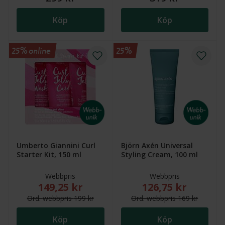
Köp
Köp
25% online
25%
Umberto Giannini Curl
Björn Axén Universal
Starter Kit, 150 ml
Styling Cream, 100 ml
Webbpris
Webbpris
149,25 kr
126,75 kr
Nytt reducerat pris: 149,25 kr. Ordinarie webbpris (
Nytt reducerat pris
Ord.
webb
pris
199 kr
Ord.
webb
pris
169 kr
Köp
Köp