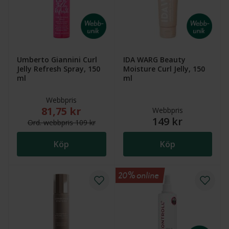
Umberto Giannini Curl
IDA WARG Beauty
Jelly Refresh Spray, 150
Moisture Curl Jelly, 150
ml
ml
Webbpris
81,75 kr
Nytt reducerat pris: 81,75 kr. Ordinarie webbpris (ö
Webbpris
149 kr
Ord.
webb
pris
109 kr
Köp
Köp
20% online