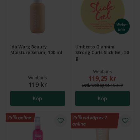
Ida Warg Beauty
Umberto Giannini
Moisture Serum, 100 ml
Strong Curls Slick Gel, 50
g
Webbpris
119,25 kr
Nytt reducerat pris
Webbpris
119 kr
Ord.
webb
pris
159 kr
Köp
Köp
25% online
25% vid köp av 2
online