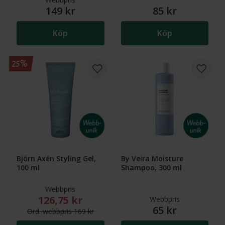
149 kr
85 kr
Köp
Köp
25%
Björn Axén Styling Gel,
By Veira Moisture
100 ml
Shampoo, 300 ml
Webbpris
126,75 kr
Nytt reducerat pris: 126,75 kr. Ordinarie webbpris (
Webbpris
65 kr
Ord.
webb
pris
169 kr