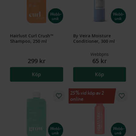
Hairlust Curl Crush™
By Veira Moisture
Shampoo, 250 ml
Conditioner, 300 ml
Webbpris
299 kr
65 kr
Köp
Köp
25% vid köp av 2
online