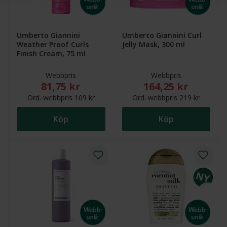
Umberto Giannini
Umberto Giannini Curl
Weather Proof Curls
Jelly Mask, 300 ml
Finish Cream, 75 ml
Webbpris
Webbpris
81,75 kr
164,25 kr
Nytt reducerat pris: 81,75 kr. Ordinarie webbpris (ö
Nytt reducerat pris
Ord.
webb
pris
109 kr
Ord.
webb
pris
219 kr
Köp
Köp