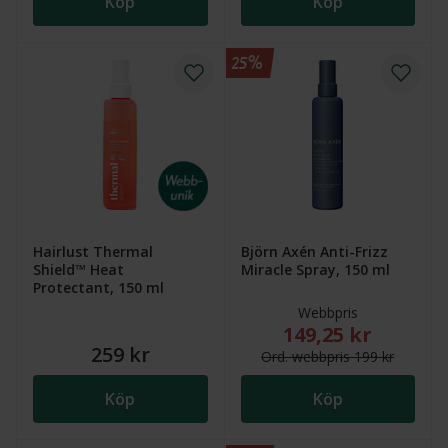
Köp
Köp
25%
Hairlust Thermal
Björn Axén Anti-Frizz
Shield™ Heat
Miracle Spray, 150 ml
Protectant, 150 ml
Webbpris
149,25 kr
Nytt reducerat pris
259 kr
Ord.
webb
pris
199 kr
Köp
Köp