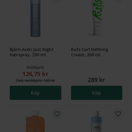
Björn Axén Just Right
Rufs Curl Defining
Hairspray, 250 ml
Cream, 200 ml
Webbpris
126,75 kr
Nytt reducerat pris: 126,75 kr. Ordinarie webbpris (
289 kr
Ord.
webb
pris
169 kr
Köp
Köp