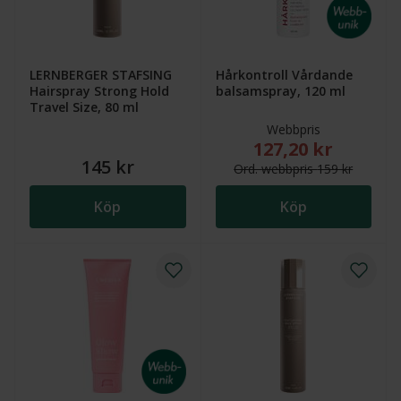
LERNBERGER STAFSING
Hårkontroll Vårdande
Hairspray Strong Hold
balsamspray, 120 ml
Travel Size, 80 ml
Webbpris
127,20 kr
Nytt reducerat pris
145 kr
Ord.
webb
pris
159 kr
Köp
Köp