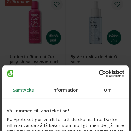
25% online
Umberto Giannini Curl
By Veira Miracle Hair Oil,
Jelly Shine Leave-In Curl
50 ml
Balm, 180 ml
Webbpris
104,25 kr
Nytt reducerat pris: 104,25 kr. Ordinarie webbpris (
Samtycke
Information
Om
109 kr
Ord.
webb
pris
139 kr
Köp
Köp
Välkommen till apoteket.se!
På Apoteket gör vi allt för att du ska må bra. Därför
vill vi använda så få kakor som möjligt, men de går inte
att undvika helt. Vissa kakor är t.ex. nödvändiga för att