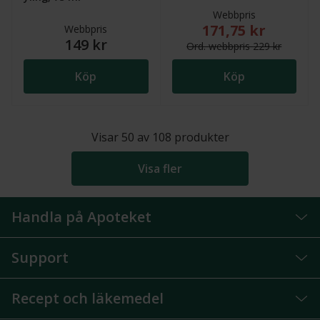
Webbpris
171,75 kr
Nytt reducerat pris
Webbpris
149 kr
Ord.
webb
pris
229 kr
Köp
Köp
Visar
50
av
108
produkter
Visa fler
Handla på Apoteket
Support
Recept och läkemedel