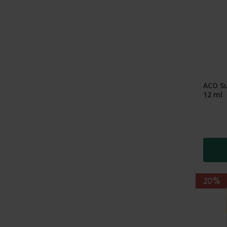
ACO Su
12 ml
20%