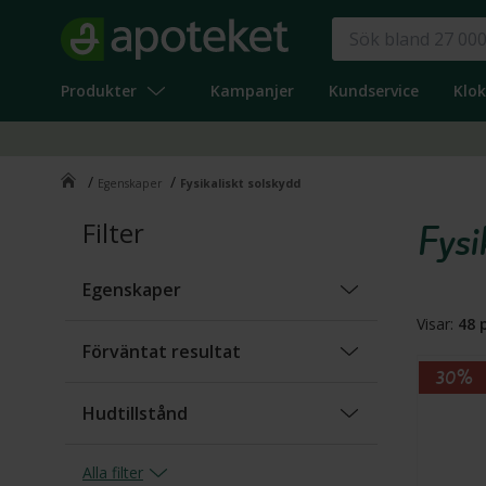
Produkter
Kampanjer
Kundservice
Klo
/
/
Egenskaper
Fysikaliskt solskydd
Filter
Fysi
Egenskaper
Visar:
48
p
Fysikaliskt solskydd
(
48
)
Förväntat resultat
30%
Kemiskt solskydd
(
33
)
Återfuktande
(
23
)
Hudtillstånd
Oparfymerad
(
19
)
Förebygger aktinisk keratos
(
1
)
Fet/oljig
(
3
)
Parfymerad
(
2
)
Alla
filter