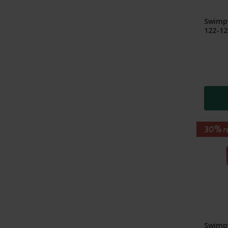
Swimpy
122-128
30% r
Swimpy