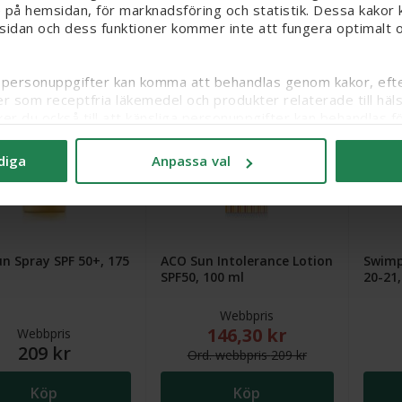
 på hemsidan, för marknadsföring och statistik. Dessa kakor k
sidan och dess funktioner kommer inte att fungera optimalt om
Köp
Köp
iga personuppgifter kan komma att behandlas genom kakor, efter
30%
er som receptfria läkemedel och produkter relaterade till häl
ker du också till att känsliga personuppgifter kan behandlas
itt samtycke och läsa mer om vilka kakor vi använder under ’A
diga
Anpassa val
n Spray SPF 50+, 175
ACO Sun Intolerance Lotion
Swimpy
SPF50, 100 ml
20-21,
Webbpris
146,30 kr
Nytt reducerat pris: 146,30
Webbpris
209 kr
Ord.
webb
pris
209 kr
Köp
Köp