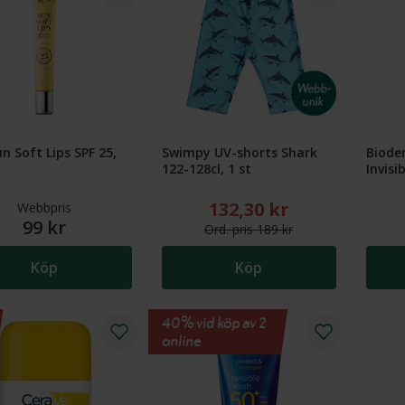
n Soft Lips SPF 25,
Swimpy UV-shorts Shark
Biode
122-128cl, 1 st
Invisi
132,30 kr
Nytt reducerat pris: 132,30 
Webbpris
99 kr
Ord.
pris
189 kr
Köp
Köp
40% vid köp av 2
online