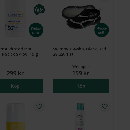
rma Photoderm
Swimpy UV-sko, Black, strl
ble Stick SPF50, 15 g
28-29, 1 st
kr. Ordinarie pris (överstruket): 189 kr
Webbpris
299 kr
159 kr
Köp
Köp