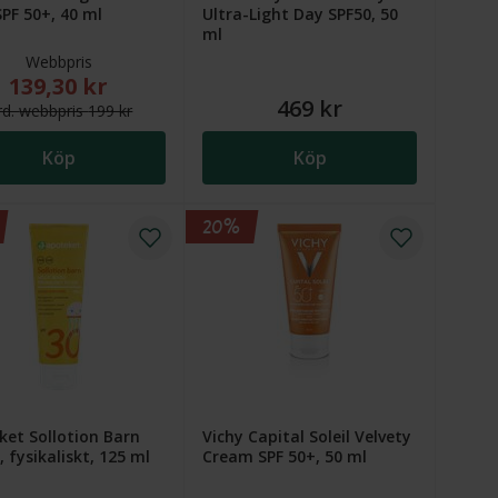
SPF 50+, 40 ml
Ultra-Light Day SPF50, 50
ml
Webbpris
139,30 kr
 kr
r. Ordinarie webbpris (överstruket): 99 kr
Nytt reducerat pris: 139,30 kr. Ordinarie webbpris (överstruket
469 kr
rd.
webb
pris
199 kr
Köp
Köp
20%
ket Sollotion Barn
Vichy Capital Soleil Velvety
, fysikaliskt, 125 ml
Cream SPF 50+, 50 ml