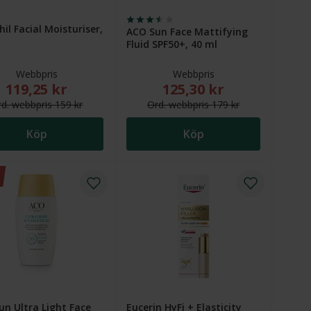
il Facial Moisturiser,
ACO Sun Face Mattifying
Fluid SPF50+, 40 ml
Webbpris
Webbpris
119,25 kr
125,30 kr
 kr
 kr. Ordinarie webbpris (överstruket): 209 kr
Nytt reducerat pris: 119,25 kr. Ordinarie webbpris (överstruket
Nytt reducerat pris: 125,30
rd.
webb
pris
159 kr
Ord.
webb
pris
179 kr
Köp
Köp
n Ultra Light Face
Eucerin HyFi + Elasticity