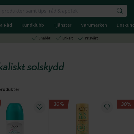
ka Råd
Kundklubb
Tjänster
Varumärken
Doskun
Snabbt
Enkelt
Prisvärt
kaliskt solskydd
rodukter
30%
30%