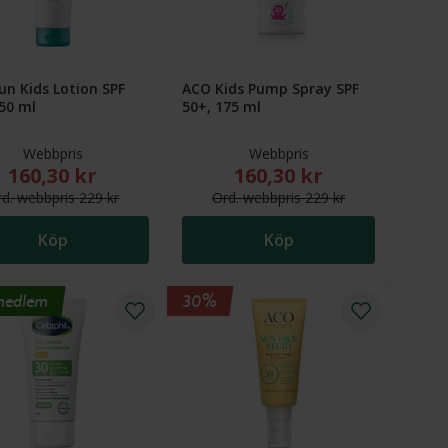
un Kids Lotion SPF
ACO Kids Pump Spray SPF
50 ml
50+, 175 ml
Webbpris
Webbpris
160,30 kr
160,30 kr
 119 kr
r. Ordinarie webbpris (överstruket): 59 kr
Nytt reducerat pris: 160,30 kr. Ordinarie webbpris (överstruket
Nytt reducerat pris: 160,30
rd.
webb
pris
229 kr
Ord.
webb
pris
229 kr
Köp
Köp
medlem
30%