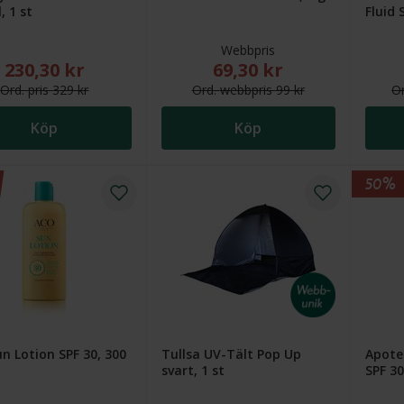
, 1 st
Fluid 
Webbpris
230,30 kr
69,30 kr
Nytt reducerat pris: 230,30 kr. Ordinarie pris (överstruket): 329
Nytt reducerat pris: 69,30 k
Ord.
pris
329 kr
Ord.
webb
pris
99 kr
O
Köp
Köp
50%
n Lotion SPF 30, 300
Tullsa UV-Tält Pop Up
Apote
svart, 1 st
SPF 30