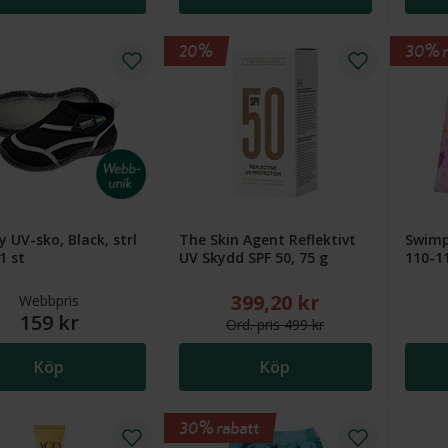
20%
30% r
 UV-sko, Black, strl
The Skin Agent Reflektivt
Swimp
1 st
UV Skydd SPF 50, 75 g
110-11
399,20 kr
Nytt reducerat pris: 399,20 
Webbpris
159 kr
Ord.
pris
499 kr
Köp
Köp
30% rabatt