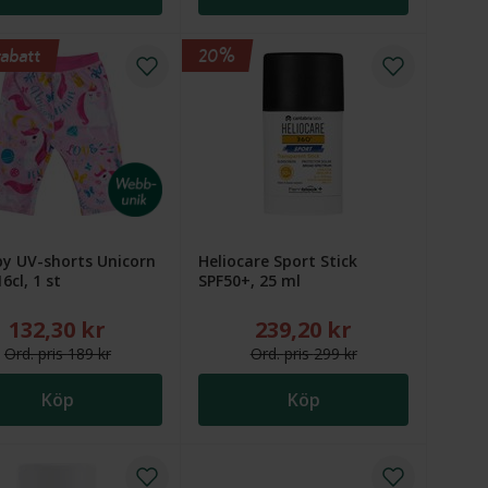
abatt
20%
y UV-shorts Unicorn
Heliocare Sport Stick
6cl, 1 st
SPF50+, 25 ml
132,30 kr
239,20 kr
kr. Ordinarie pris (överstruket): 499 kr
Nytt reducerat pris: 132,30 kr. Ordinarie pris (överstruket): 18
Nytt reducerat pris: 239,20
Ord.
pris
189 kr
Ord.
pris
299 kr
Köp
Köp