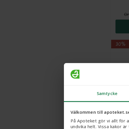
Or
30%
Samtycke
ACO Su
50, 8 g
Välkommen till apoteket.s
På Apoteket gör vi allt för 
undvika helt. Vissa kakor ä
Or