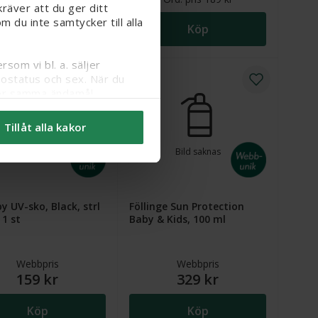
räver att du ger ditt
 du inte samtycker till alla
Köp
Köp
som vi bl. a. säljer
sostatus och sex. När du
 för samma ändamål.
npassa val’. Läs mer om
Tillåt alla kakor
Bild saknas
 UV-sko, Black, strl
Föllinge Sun Protection
 1 st
Baby & Kids, 100 ml
 kr. Ordinarie webbpris (överstruket): 209 kr
Webbpris
Webbpris
159 kr
329 kr
Köp
Köp