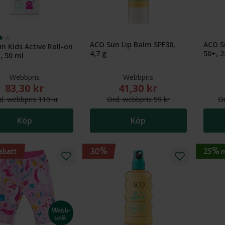
ACO Sun Lip Balm SPF30,
ACO S
n Kids Active Roll-on
4,7 g
50+, 2
, 50 ml
Webbpris
Webbpris
83,30 kr
41,30 kr
Nytt reducerat pris: 83,30 kr. Ordinarie webbpris (överstruket):
Nytt reducerat pris: 41,30 k
d.
webb
pris
119 kr
Ord.
webb
pris
59 kr
O
Köp
Köp
abatt
30%
25% 