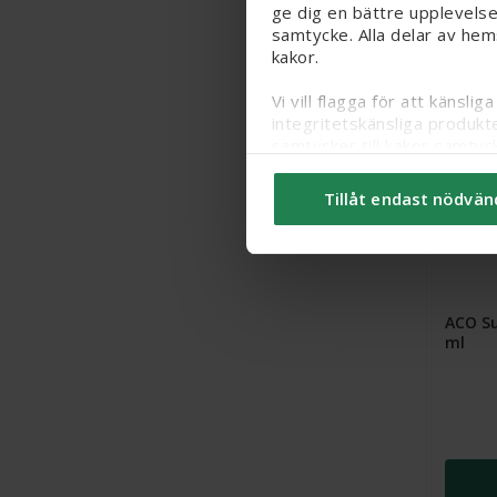
ge dig en bättre upplevelse
samtycke. Alla delar av hem
kakor.
Vi vill flagga för att känsl
integritetskänsliga produkt
samtycker till kakor samtyc
Du kan ändra/dra tillbaka d
Tillåt endast nödvän
kakor
här
.
ACO Su
ml