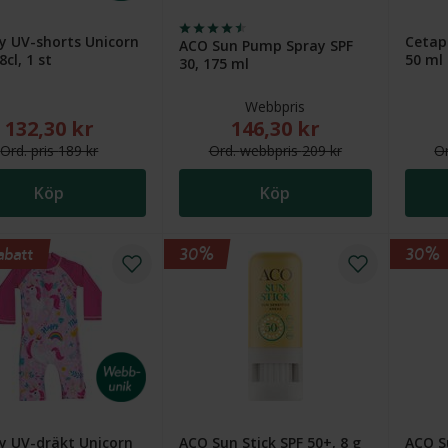
 UV-shorts Unicorn
Cetaph
ACO Sun Pump Spray SPF
cl, 1 st
50 ml
30, 175 ml
Webbpris
132,30 kr
146,30 kr
Nytt reducerat pris: 132,30 kr. Ordinarie pris (överstruket): 189
Nytt reducerat pris: 146,30
Ord.
pris
189 kr
Ord.
webb
pris
209 kr
O
Köp
Köp
abatt
30%
30%
 UV-dräkt Unicorn
ACO Sun Stick SPF 50+, 8 g
ACO Su