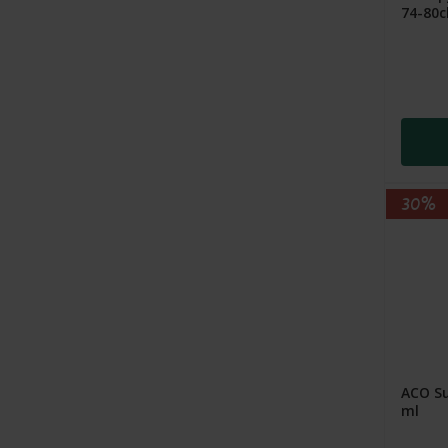
74-80cl
30%
ACO Su
ml