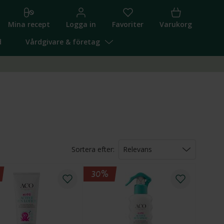
Mina recept
Logga in
Favoriter
Varukorg
d
Vårdgivare & företag
Sortera efter:
Relevans
Relevans
Pris (lägst först)
30%
Pris (högst först)
Namn (A-Ö)
Namn (Ö-A)
Högsta rabatt
Nyheter