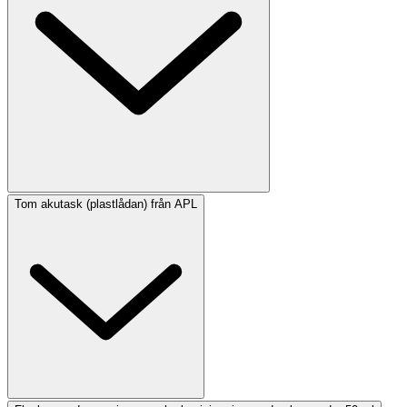
Tom akutask (plastlådan) från APL