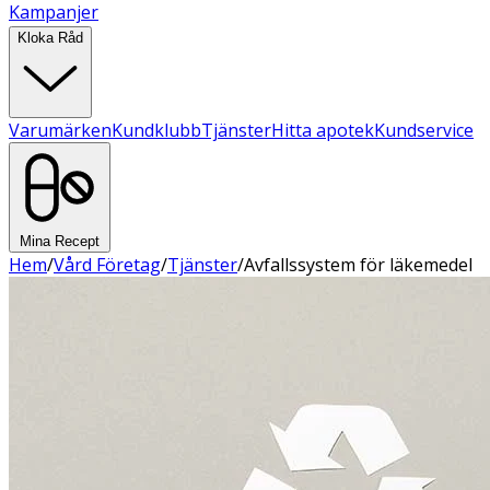
Kampanjer
Kloka Råd
Varumärken
Kundklubb
Tjänster
Hitta apotek
Kundservice
Mina Recept
Hem
/
Vård Företag
/
Tjänster
/
Avfallssystem för läkemedel