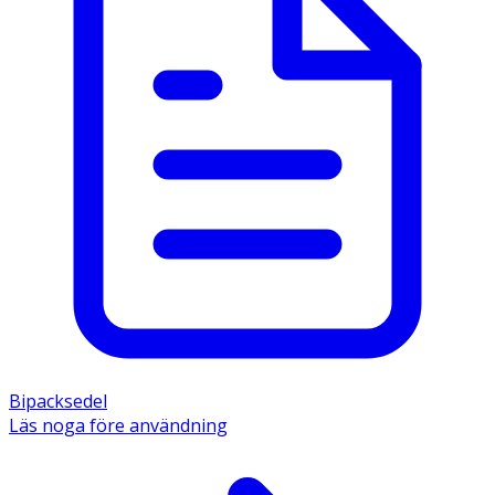
Bipacksedel
Läs noga före användning