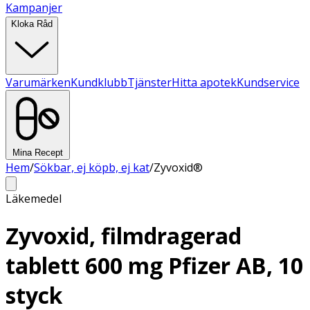
Kampanjer
Kloka Råd
Varumärken
Kundklubb
Tjänster
Hitta apotek
Kundservice
Mina Recept
Hem
/
Sökbar, ej köpb, ej kat
/
Zyvoxid®
Läkemedel
Zyvoxid, filmdragerad
tablett 600 mg Pfizer AB, 10
styck