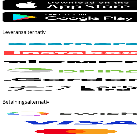
Leveransalternativ
Betalningsalternativ