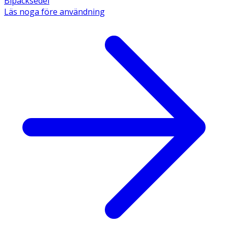
Bipacksedel
Läs noga före användning