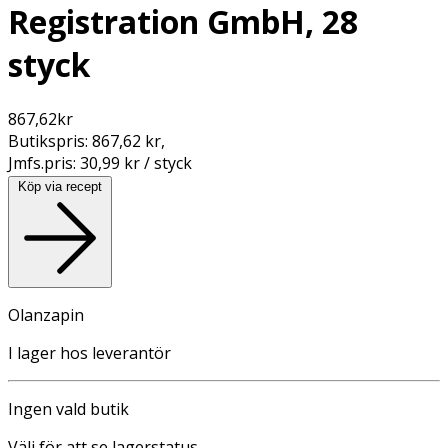
Registration GmbH, 28
styck
867,62
kr
Butikspris:
867,62 kr
,
Jmfs.pris:
30,99 kr / styck
Köp via recept
Olanzapin
I lager hos leverantör
Ingen vald butik
Välj för att se lagerstatus