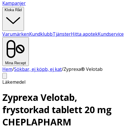
Kampanjer
Kloka Råd
Varumärken
Kundklubb
Tjänster
Hitta apotek
Kundservice
Mina Recept
Hem
/
Sökbar, ej köpb, ej kat
/
Zyprexa® Velotab
Läkemedel
Zyprexa Velotab,
frystorkad tablett 20 mg
CHEPLAPHARM