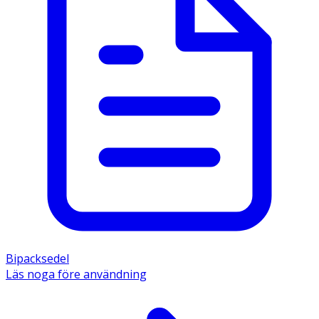
Bipacksedel
Läs noga före användning