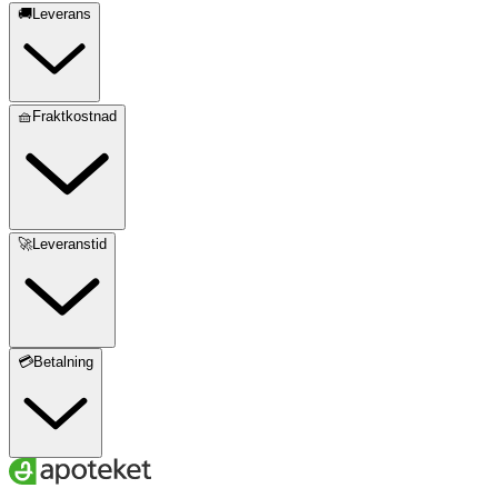
🚚Leverans
🧺Fraktkostnad
🚀Leveranstid
💳Betalning