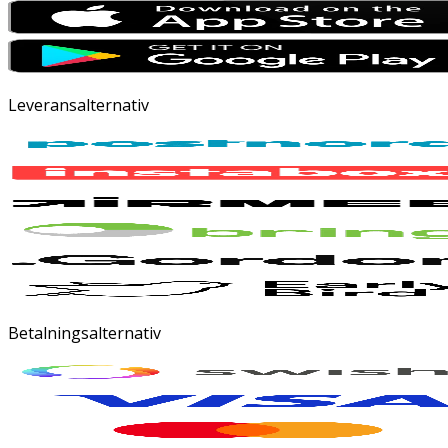
Leveransalternativ
Betalningsalternativ