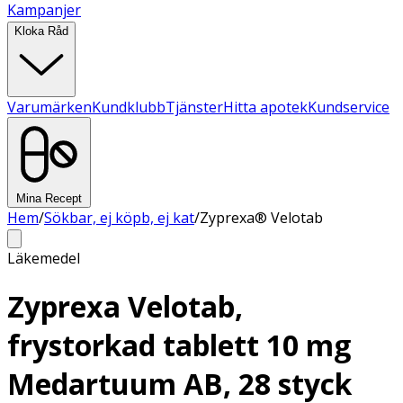
Kampanjer
Kloka Råd
Varumärken
Kundklubb
Tjänster
Hitta apotek
Kundservice
Mina Recept
Hem
/
Sökbar, ej köpb, ej kat
/
Zyprexa® Velotab
Läkemedel
Zyprexa Velotab,
frystorkad tablett 10 mg
Medartuum AB, 28 styck