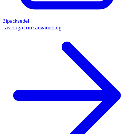
Bipacksedel
Läs noga före användning