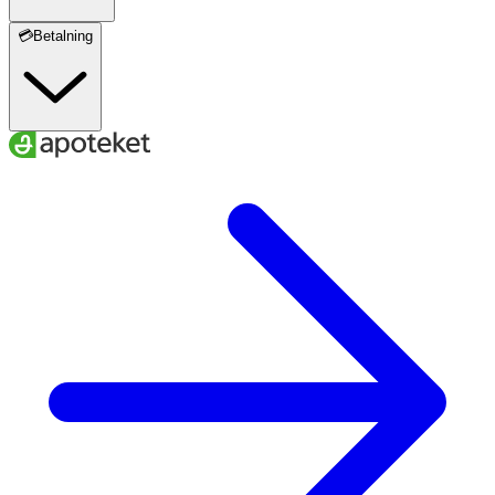
💳Betalning