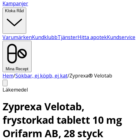
Kampanjer
Kloka Råd
Varumärken
Kundklubb
Tjänster
Hitta apotek
Kundservice
Mina Recept
Hem
/
Sökbar, ej köpb, ej kat
/
Zyprexa® Velotab
Läkemedel
Zyprexa Velotab,
frystorkad tablett 10 mg
Orifarm AB, 28 styck