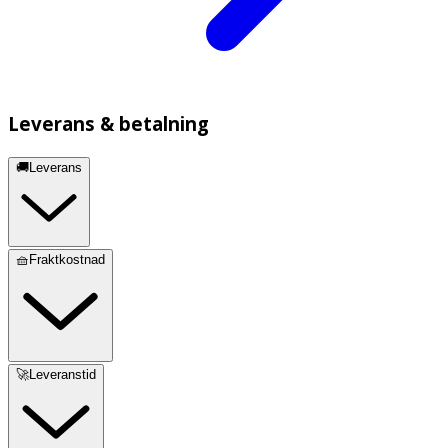
Leverans & betalning
🚚Leverans
🧺Fraktkostnad
🚀Leveranstid