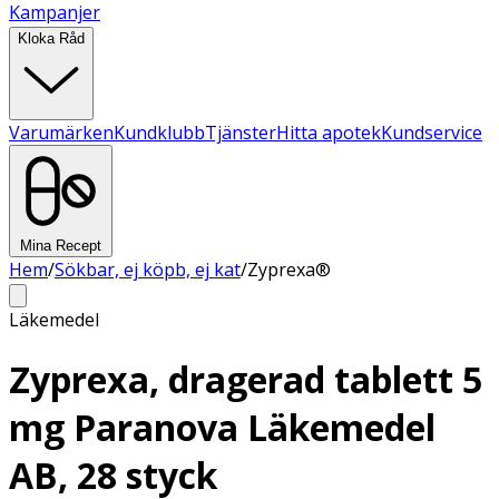
Kampanjer
Kloka Råd
Varumärken
Kundklubb
Tjänster
Hitta apotek
Kundservice
Mina Recept
Hem
/
Sökbar, ej köpb, ej kat
/
Zyprexa®
Läkemedel
Zyprexa, dragerad tablett 5
mg Paranova Läkemedel
AB, 28 styck