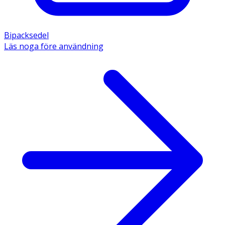
Bipacksedel
Läs noga före användning