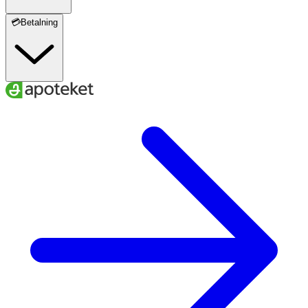
💳Betalning