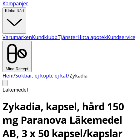
Kampanjer
Kloka Råd
Varumärken
Kundklubb
Tjänster
Hitta apotek
Kundservice
Mina Recept
Hem
/
Sökbar, ej köpb, ej kat
/
Zykadia
Läkemedel
Zykadia, kapsel, hård 150
mg Paranova Läkemedel
AB, 3 x 50 kapsel/kapslar