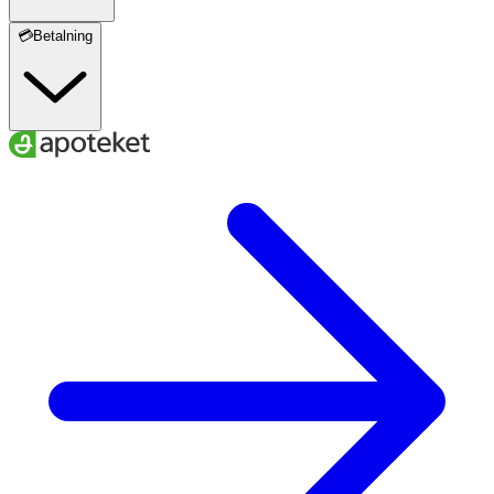
💳Betalning