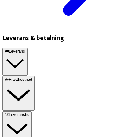
Leverans & betalning
🚚Leverans
🧺Fraktkostnad
🚀Leveranstid