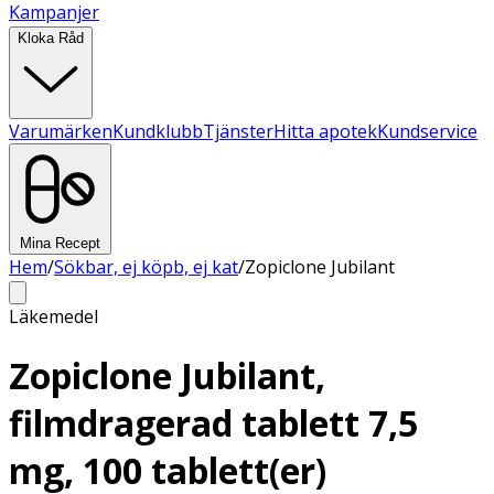
Kampanjer
Kloka Råd
Varumärken
Kundklubb
Tjänster
Hitta apotek
Kundservice
Mina Recept
Hem
/
Sökbar, ej köpb, ej kat
/
Zopiclone Jubilant
Läkemedel
Zopiclone Jubilant,
filmdragerad tablett 7,5
mg, 100 tablett(er)