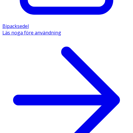
Bipacksedel
Läs noga före användning