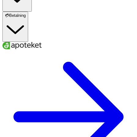
💳Betalning