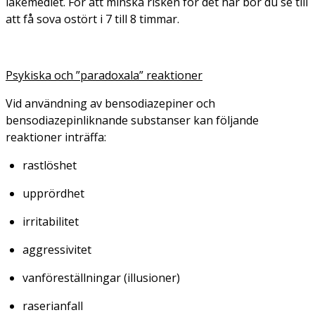
läkemedlet. För att minska risken för det här bör du se till
att få sova ostört i 7 till 8 timmar.
Psykiska och ”paradoxala” reaktioner
Vid användning av bensodiazepiner och
bensodiazepinliknande substanser kan följande
reaktioner inträffa:
rastlöshet
upprördhet
irritabilitet
aggressivitet
vanföreställningar (illusioner)
raserianfall