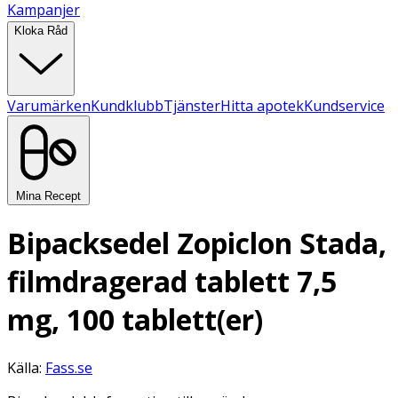
Kampanjer
Kloka Råd
Varumärken
Kundklubb
Tjänster
Hitta apotek
Kundservice
Mina Recept
Bipacksedel Zopiclon Stada,
filmdragerad tablett 7,5
mg, 100 tablett(er)
Källa:
Fass.se