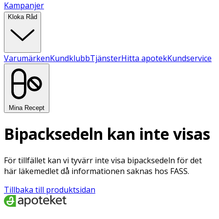
Kampanjer
Kloka Råd
Varumärken
Kundklubb
Tjänster
Hitta apotek
Kundservice
Mina Recept
Bipacksedeln kan inte visas
För tillfället kan vi tyvärr inte visa bipacksedeln för det
här läkemedlet då informationen saknas hos FASS.
Tillbaka till produktsidan